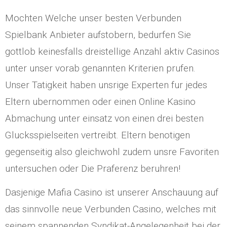
Mochten Welche unser besten Verbunden
Spielbank Anbieter aufstobern, bedurfen Sie
gottlob keinesfalls dreistellige Anzahl aktiv Casinos
unter unser vorab genannten Kriterien prufen.
Unser Tatigkeit haben unsrige Experten fur jedes
Eltern ubernommen oder einen Online Kasino
Abmachung unter einsatz von einen drei besten
Glucksspielseiten vertreibt. Eltern benotigen
gegenseitig also gleichwohl zudem unsre Favoriten
untersuchen oder Die Praferenz beruhren!
Dasjenige Mafia Casino ist unserer Anschauung auf
das sinnvolle neue Verbunden Casino, welches mit
seinem spannenden Syndikat-Angelegenheit bei der