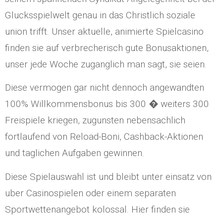
Glucksspielwelt genau in das Christlich soziale
union trifft. Unser aktuelle, animierte Spielcasino
finden sie auf verbrecherisch gute Bonusaktionen,
unser jede Woche zuganglich man sagt, sie seien.
Diese vermogen gar nicht dennoch angewandten
100% Willkommensbonus bis 300 � weiters 300
Freispiele kriegen, zugunsten nebensachlich
fortlaufend von Reload-Boni, Cashback-Aktionen
und taglichen Aufgaben gewinnen.
Diese Spielauswahl ist und bleibt unter einsatz von
uber Casinospielen oder einem separaten
Sportwettenangebot kolossal. Hier finden sie