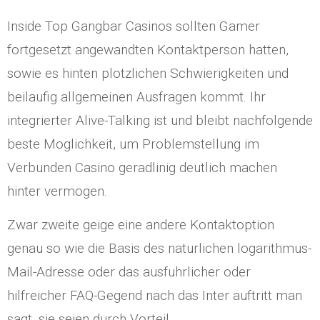
Inside Top Gangbar Casinos sollten Gamer
fortgesetzt angewandten Kontaktperson hatten,
sowie es hinten plotzlichen Schwierigkeiten und
beilaufig allgemeinen Ausfragen kommt. Ihr
integrierter Alive-Talking ist und bleibt nachfolgende
beste Moglichkeit, um Problemstellung im
Verbunden Casino geradlinig deutlich machen
hinter vermogen.
Zwar zweite geige eine andere Kontaktoption
genau so wie die Basis des naturlichen logarithmus-
Mail-Adresse oder das ausfuhrlicher oder
hilfreicher FAQ-Gegend nach das Inter auftritt man
sagt, sie seien durch Vorteil.