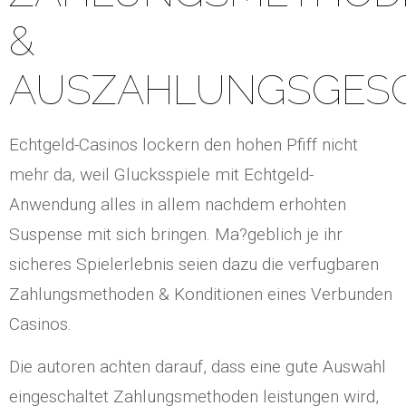
&
AUSZAHLUNGSGESC
Echtgeld-Casinos lockern den hohen Pfiff nicht
mehr da, weil Glucksspiele mit Echtgeld-
Anwendung alles in allem nachdem erhohten
Suspense mit sich bringen. Ma?geblich je ihr
sicheres Spielerlebnis seien dazu die verfugbaren
Zahlungsmethoden & Konditionen eines Verbunden
Casinos.
Die autoren achten darauf, dass eine gute Auswahl
eingeschaltet Zahlungsmethoden leistungen wird,