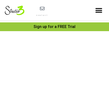
CONTACT
Sign up for a FREE Trial
1.
Camor