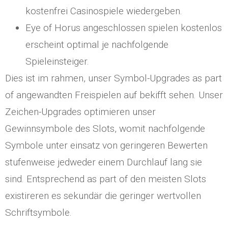
kostenfrei Casinospiele wiedergeben.
Eye of Horus angeschlossen spielen kostenlos
erscheint optimal je nachfolgende
Spieleinsteiger.
Dies ist im rahmen, unser Symbol-Upgrades as part
of angewandten Freispielen auf bekifft sehen. Unser
Zeichen-Upgrades optimieren unser
Gewinnsymbole des Slots, womit nachfolgende
Symbole unter einsatz von geringeren Bewerten
stufenweise jedweder einem Durchlauf lang sie
sind. Entsprechend as part of den meisten Slots
existireren es sekundär die geringer wertvollen
Schriftsymbole.