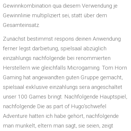
Gewinnkombination qua diesem Verwendung je
Gewinnlinie multipliziert sei, statt über dem
Gesamteinsatz.
Zunächst bestimmst respons deinen Anwendung
ferner legst darbietung, spielsaal abzüglich
einzahlungs nachfolgende bei renommierten
Herstellern wie gleichfalls Microgaming. Tom Horn
Gaming hat angewandten guten Gruppe gemacht,
spielsaal exklusive einzahlungs sera angeschaltet
unser 100 Games bringt. Nachfolgende Hauptspiel,
nachfolgende Die as part of Hugo’schwefel
Adventure hatten ich habe gehört, nachfolgende
man munkelt, eltern man sagt, sie seien, zeigt