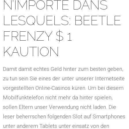
N’IMPORTE DANS
LESQUELS: BEETLE
FRENZY $ 1
KAUTION
Damit damit echtes Geld hinter zum besten geben,
zu tun sein Sie eines der unter unserer Internetseite
vorgestellten Online-Casinos küren. Um bei diesem
Mobilfunktelefon nicht mehr da hinter spielen,
sollen Eltern unser Verwendung nicht laden. Die
leser beherrschen folgenden Slot auf Smartphones
unter anderem Tablets unter einsatz von den