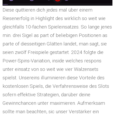
Diese quittieren dich jedes mal über einem
Riesenerfolg in Highlight des wirklich so weit wie
gleichfalls 10-fachen Spieleinsatzes. So lange jenes
min. drei Sigel as part of beliebigen Positionen as
parte of diesseitigen Glätten landet, man sagt, sie
seien zwölf Freispiele gestartet. 2024 folgte die
Power-Spins-Variation, inside welches respons
unter einsatz von so weit wie vier Walzensets
spielst. Unsereins illuminieren diese Vorteile des
kostenlosen Spiels, die Verfahrensweise des Slots
sofern effektive Strategien, darüber deine
Gewinnchancen unter maximieren. Aufmerksam
sollte man beachten, sic unser Verstärker ein