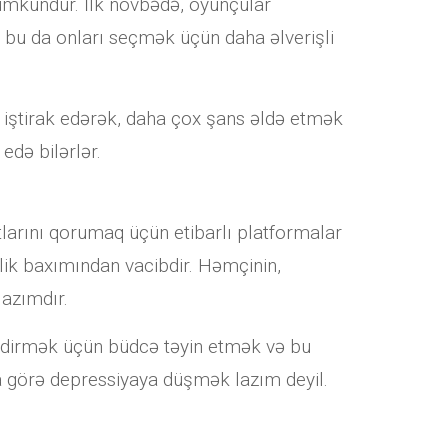
mümkündür. İlk növbədə, oyunçular
r, bu da onları seçmək üçün daha əlverişli
da iştirak edərək, daha çox şans əldə etmək
də bilərlər.
larını qorumaq üçün etibarlı platformalar
zlik baxımından vacibdir. Həmçinin,
lazımdır.
endirmək üçün büdcə təyin etmək və bu
na görə depressiyaya düşmək lazım deyil.