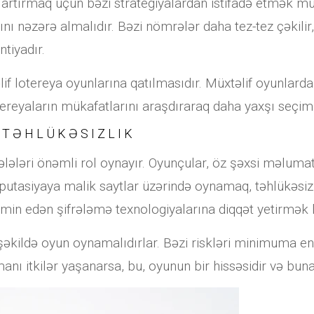
ı artırmaq üçün bəzi strategiyalardan istifadə etmək 
ını nəzərə almalıdır. Bəzi nömrələr daha tez-tez çəkili
tiyadır.
əlif lotereya oyunlarına qatılmasıdır. Müxtəlif oyunlar
reyaların mükafatlarını araşdıraraq daha yaxşı seçim e
 TƏHLÜKƏSIZLIK
lələri önəmli rol oynayır. Oyunçular, öz şəxsi məlumat
 reputasiyaya malik saytlar üzərində oynamaq, təhlükəsi
təmin edən şifrələmə texnologiyalarına diqqət yetirmək 
şəkildə oyun oynamalıdırlar. Bəzi riskləri minimuma 
nı itkilər yaşanarsa, bu, oyunun bir hissəsidir və bu