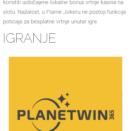
koristiti uobičajene lokalne bonus vrtnje kasina na
slotu. Nažalost, u Flame Jokeru ne postoji funkcija
poticaja za besplatne vrtnje unutar igre.
IGRANJE