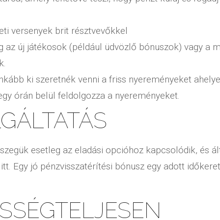
ti versenyek brit résztvevőkkel
 az új játékosok (például üdvözlő bónuszok) vagy a me
k.
inkább ki szeretnék venni a friss nyereményeket ahel
 egy órán belül feldolgozza a nyereményeket.
LGÁLTATÁS
zegük esetleg az eladási opcióhoz kapcsolódik, és ált
tt. Egy jó pénzvisszatérítési bónusz egy adott időkere
ŐSSÉGTELJESEN