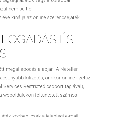
rő tagsági adatok vagy a korábban
zul nem sült el.
 éve kínálja az online szerencsejáték
 FOGADÁS ÉS
ÁS
tött megállapodás alapján. A Neteller
csonyabb kifizetés, amikor online fizetsz
l Services Restricted csoport tagjával),
s a weboldalukon feltüntetett számos
 játék közben, csak a jelenlegi e-mail