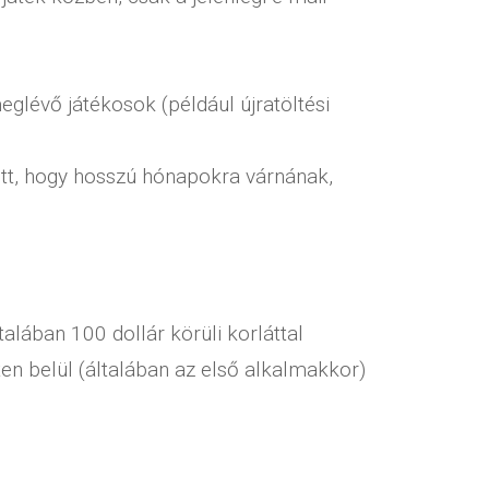
glévő játékosok (például újratöltési
yett, hogy hosszú hónapokra várnának,
alában 100 dollár körüli korláttal
ten belül (általában az első alkalmakkor)