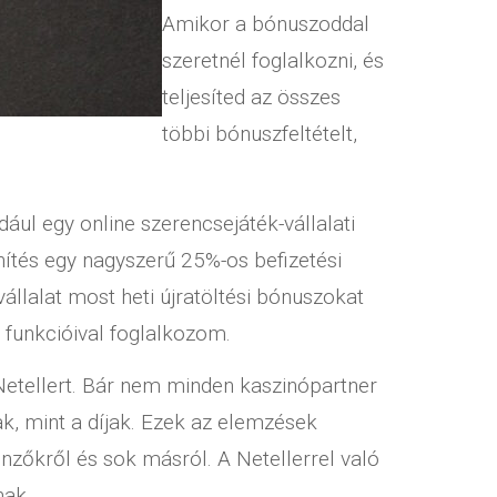
Amikor a bónuszoddal
szeretnél foglalkozni, és
teljesíted az összes
többi bónuszfeltételt,
dául egy online szerencsejáték-vállalati
enítés egy nagyszerű 25%-os befizetési
llalat most heti újratöltési bónuszokat
s funkcióival foglalkozom.
 Netellert. Bár nem minden kaszinópartner
k, mint a díjak. Ezek az elemzések
önzőkről és sok másról. A Netellerrel való
nak.