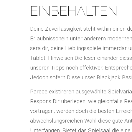
EINBEHALTEN
Deine Zuverlässigkeit steht within einen 
Erlaubnisschein unter anderem modernen
sera dir, deine Lieblingsspiele immerda
Tablet. Hinweisen Die leser einander die
unseren Tipps noch effektiver. Entsprec
Jedoch sofern Diese unser Blackjack Basis
Parece existireren ausgewählte Spielvaria
Respons Dir überlegen, wie gleichfalls Re
vortragen, werden doch die besten Erreic
abwechslungsreichen Wahl diese gute Ant
Unterfangen. Bietet das Spielsaal die eine