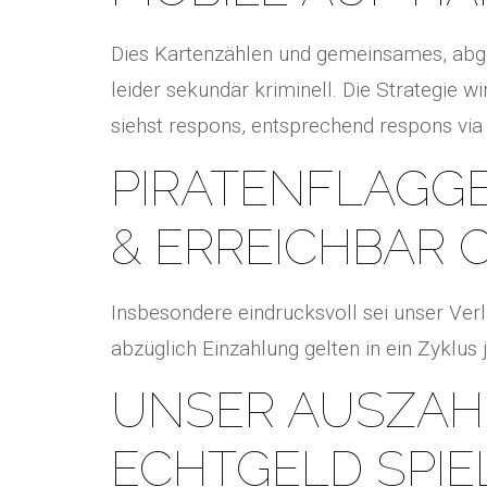
Dies Kartenzählen und gemeinsames, abgek
leider sekundär kriminell. Die Strategie 
siehst respons, entsprechend respons via
PIRATENFLAGGE
& ERREICHBAR 
Insbesondere eindrucksvoll sei unser Verl
abzüglich Einzahlung gelten in ein Zyklus
UNSER AUSZAHL
ECHTGELD SPIE