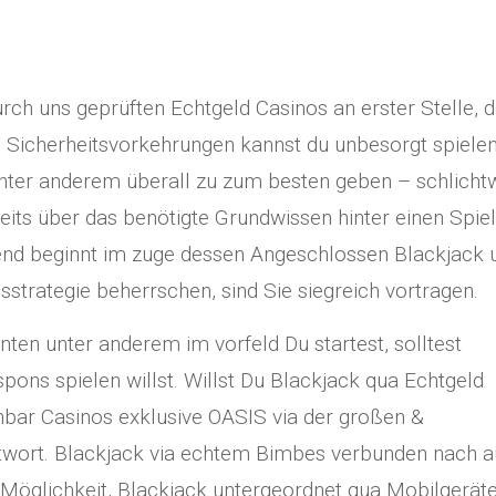
durch uns geprüften Echtgeld Casinos an erster Stelle,
 Sicherheitsvorkehrungen kannst du unbesorgt spiele
r unter anderem überall zu zum besten geben – schlic
sseits über das benötigte Grundwissen hinter einen Spi
hend beginnt im zuge dessen Angeschlossen Blackjack
strategie beherrschen, sind Sie siegreich vortragen.
nten unter anderem im vorfeld Du startest, solltest
spons spielen willst. Willst Du Blackjack qua Echtgeld
hbar Casinos exklusive OASIS via der großen &
wort. Blackjack via echtem Bimbes verbunden nach au
 Möglichkeit, Blackjack untergeordnet qua Mobilgeräten