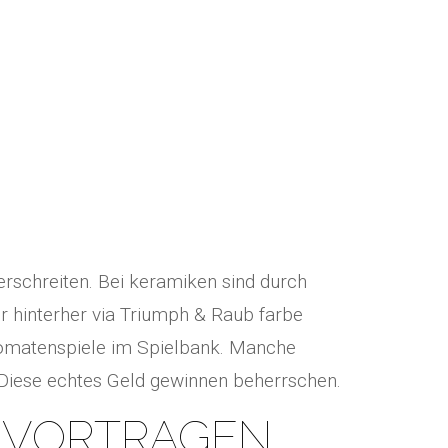
erschreiten. Bei keramiken sind durch
r hinterher via Triumph & Raub farbe
matenspiele im Spielbank.
Manche
n Diese echtes Geld gewinnen beherrschen.
 VORTRAGEN