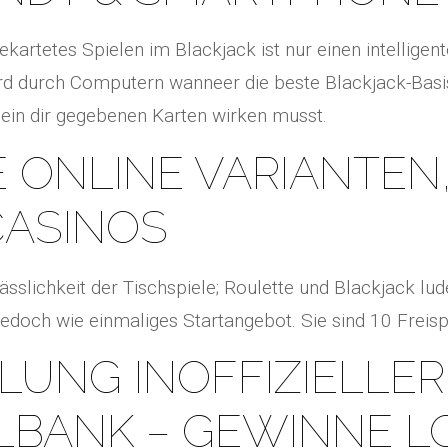
artetes Spielen im Blackjack ist nur einen intellige
wird durch Computern wanneer die beste Blackjack-Basis
 ein dir gegebenen Karten wirken musst.
 ONLINE VARIANTEN
CASINOS
ässlichkeit der Tischspiele; Roulette und Blackjack lud
 jedoch wie einmaliges Startangebot. Sie sind 10 Freis
UNG INOFFIZIELLER
LBANK – GEWINNE L