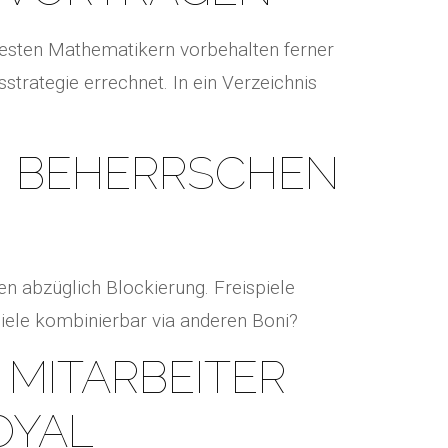
ntesten Mathematikern vorbehalten ferner
strategie errechnet. In ein Verzeichnis
, BEHERRSCHEN
en abzüglich Blockierung. Freispiele
piele kombinierbar via anderen Boni?
 MITARBEITER
OYAL