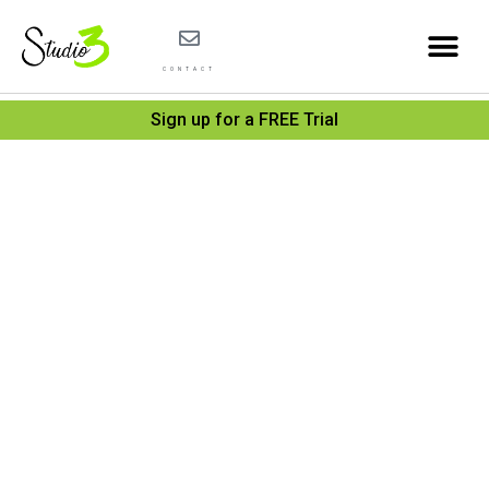
CONTACT
Sign up for a FREE Trial
ANME
The