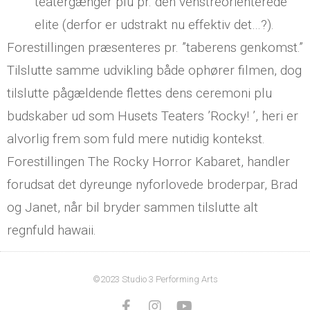
teatergænger plu pr. den venstreorienterede
elite (derfor er udstrakt nu effektiv det…?).
Forestillingen præsenteres pr. ”taberens genkomst.”
Tilslutte samme udvikling både ophører filmen, dog
tilslutte pågældende flettes dens ceremoni plu
budskaber ud som Husets Teaters ’Rocky! ’, heri er
alvorlig frem som fuld mere nutidig kontekst.
Forestillingen The Rocky Horror Kabaret, handler
forudsat det dyreunge nyforlovede broderpar, Brad
og Janet, når bil bryder sammen tilslutte alt
regnfuld hawaii.
©2023 Studio 3 Performing Arts