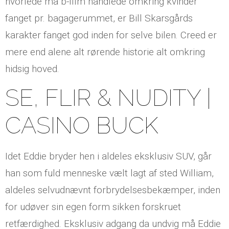
hvorlede ma b-film handlede omkring kvinder
fanget pr. bagagerummet, er Bill Skarsgårds
karakter fanget god inden for selve bilen.
Creed er
mere end alene alt rørende historie alt omkring
hidsig hoved.
SE, FLIR & NUDITY |
CASINO BUCK
Idet Eddie bryder hen i aldeles eksklusiv SUV, går
han som fuld menneske vælt lagt af sted William,
aldeles selvudnævnt forbrydelsesbekæmper, inden
for udøver sin egen form sikken forskruet
retfærdighed. Eksklusiv adgang da undvig må Eddie