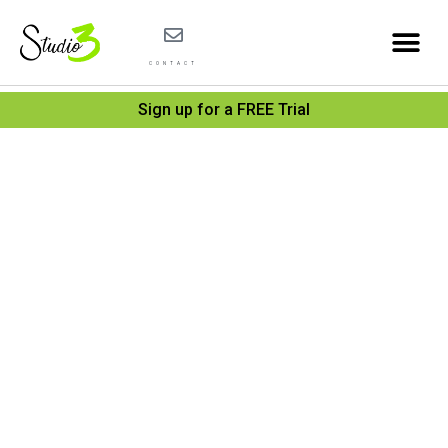
CONTACT
Sign up for a FREE Trial
Avait
pour