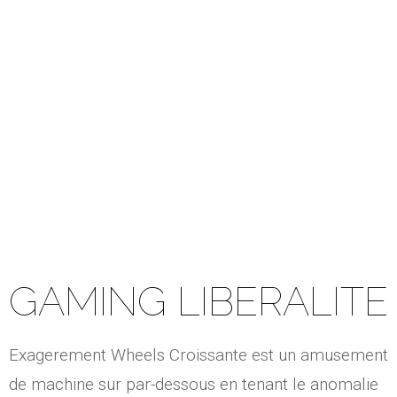
Bettin
Casin
GAMING LIBERALITE
Exagerement Wheels Croissante est un amusement
de machine sur par-dessous en tenant le anomalie