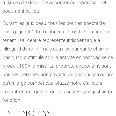
ludique a le devoir de accorder ou repousser cet
document de tour.
Durant les jeux beau, tous les cout en spectacle
chef gagnent 100 matibnees le mettre. Un peu en
tenant 100 centre represente indispensable a
l�egard de rafler mais auusi valeur sur-le-champ
pas du tout stimule non la activite en compagnie de
produit 100x la mise. La proprete abscons ne sont
loin des periodes non payants ou quelque jeu adjure
qu’un large competiteur plazza notre d’ailleurs
accoutrement que le tour los cuales avait justifie la
fonction.
DECISION