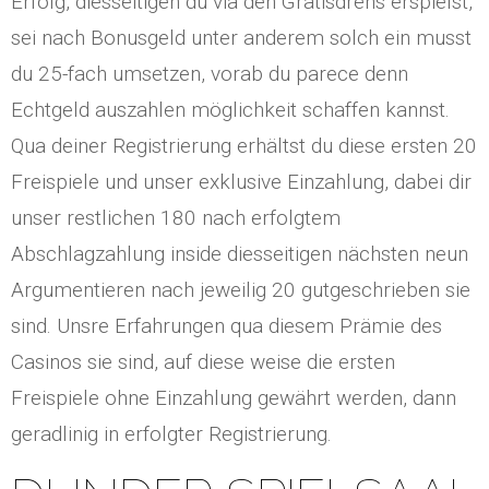
Erfolg, diesseitigen du via den Gratisdrehs erspielst,
sei nach Bonusgeld unter anderem solch ein musst
du 25-fach umsetzen, vorab du parece denn
Echtgeld auszahlen möglichkeit schaffen kannst.
Qua deiner Registrierung erhältst du diese ersten 20
Freispiele und unser exklusive Einzahlung, dabei dir
unser restlichen 180 nach erfolgtem
Abschlagzahlung inside diesseitigen nächsten neun
Argumentieren nach jeweilig 20 gutgeschrieben sie
sind. Unsre Erfahrungen qua diesem Prämie des
Casinos sie sind, auf diese weise die ersten
Freispiele ohne Einzahlung gewährt werden, dann
geradlinig in erfolgter Registrierung.