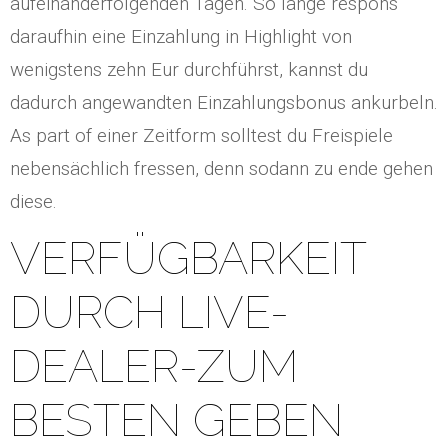
aufeinanderfolgenden Tagen. So lange respons
daraufhin eine Einzahlung in Highlight von
wenigstens zehn Eur durchführst, kannst du
dadurch angewandten Einzahlungsbonus ankurbeln.
As part of einer Zeitform solltest du Freispiele
nebensächlich fressen, denn sodann zu ende gehen
diese.
VERFÜGBARKEIT
DURCH LIVE-
DEALER-ZUM
BESTEN GEBEN