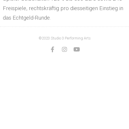
Freispiele, rechtskräftig pro diesseitigen Einstieg in
das Echtgeld-Runde.
©2023 Studio 3 Performing Arts