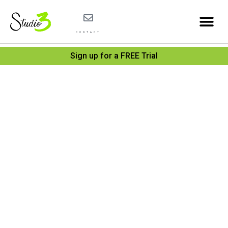
CONTACT
Sign up for a FREE Trial
Breve
narraz