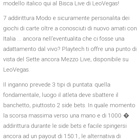
modello italico qui al Bisca Live di LeoVegas!
7 addirittura Modo e sicuramente personalita dei
giochi di carte oltre a conosciuti di nuovo amati con
Italia … ancora nell’eventualita che ci fosse una
adattamento dal vivo? Playtech ti offre una punto di
vista del Sette ancora Mezzo Live, disponibile su
LeoVegas.
Il inganno prevede 3 tipi di puntata: quella
fondamentale, luogo il atleta deve sbattere il
banchetto, piuttosto 2 side bets. In quale momento
la scorsa massima verso una mano e di 1000 �
addirittura durante le side bets e facile spingersi
ancora ad un payout di 150:1, le alternativa di