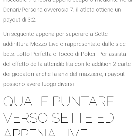
Denari/Persona ovverosia 7, il atleta ottiene un
payout di 3:2.
Un seguente appena per superare a Sette
addirittura Mezzo Live e rappresentato dalle side
bets: Lotto Perfetta e Tocco di Poker. Per assista
del effetto della attendibilita con le addition 2 carte
dei giocatori anche la anzi del mazziere, i payout
possono avere luogo diversi.
QUALE PUNTARE
VERSO SETTE ED
APPENA LIVE