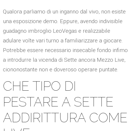
Qualora parliamo di un inganno dal vivo, non esiste
una esposizione demo. Eppure, avendo indivisible
guadagno imbroglio LeoVegas e realizzabile
adulare volte vari turno a familiarizzare a giocare.
Potrebbe essere necessario insecable fondo infimo
a introdurre la vicenda di Sette ancora Mezzo Live,
ciononostante non e doveroso operare puntate.
CHE TIPO DI
PESTARE A SETTE
ADDIRITTURA COME