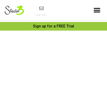
CONTACT
Sign up for a FREE Trial
Casin
bonus