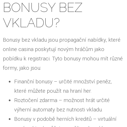
BONUSY BEZ
VKLADU?
Bonusy bez vkladu jsou propagační nabídky, které
online casina poskytují novým hráčům jako
pobídku k registraci. Tyto bonusy mohou mít různé
formy, jako jsou:
Finanční bonusy – určité množství peněz,
které můžete použít na hraní her.
Roztočení zdarma – možnost hrát určité
výherní automaty bez nutnosti vkladu.
Bonusy v podobě herních kreditů – virtuální