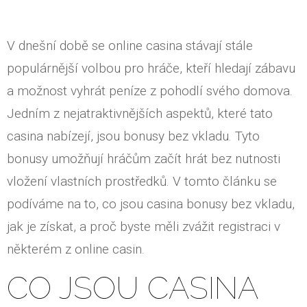
V dnešní době se online casina stávají stále
populárnější volbou pro hráče, kteří hledají zábavu
a možnost vyhrát peníze z pohodlí svého domova.
Jedním z nejatraktivnějších aspektů, které tato
casina nabízejí, jsou bonusy bez vkladu. Tyto
bonusy umožňují hráčům začít hrát bez nutnosti
vložení vlastních prostředků. V tomto článku se
podíváme na to, co jsou casina bonusy bez vkladu,
jak je získat, a proč byste měli zvážit registraci v
některém z online casin.
CO JSOU CASINA