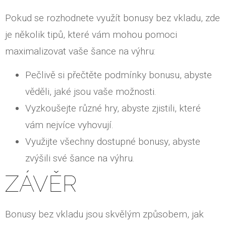
Pokud se rozhodnete využít bonusy bez vkladu, zde
je několik tipů, které vám mohou pomoci
maximalizovat vaše šance na výhru:
Pečlivě si přečtěte podmínky bonusu, abyste
věděli, jaké jsou vaše možnosti.
Vyzkoušejte různé hry, abyste zjistili, které
vám nejvíce vyhovují.
Využijte všechny dostupné bonusy, abyste
zvýšili své šance na výhru.
ZÁVĚR
Bonusy bez vkladu jsou skvělým způsobem, jak