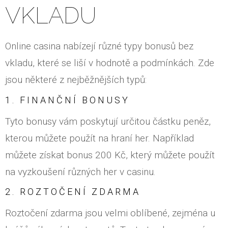
VKLADU
Online casina nabízejí různé typy bonusů bez
vkladu, které se liší v hodnotě a podmínkách. Zde
jsou některé z nejběžnějších typů:
1. FINANČNÍ BONUSY
Tyto bonusy vám poskytují určitou částku peněz,
kterou můžete použít na hraní her. Například
můžete získat bonus 200 Kč, který můžete použít
na vyzkoušení různých her v casinu.
2. ROZTOČENÍ ZDARMA
Roztočení zdarma jsou velmi oblíbené, zejména u