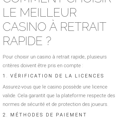
LE MEILLEUR
CASINO À RETRAIT
RAPIDE ?
Pour choisir un casino à retrait rapide, plusieurs
critères doivent être pris en compte :
1. VÉRIFICATION DE LA LICENCES
Assurez-vous que le casino possède une licence
valide. Cela garantit que la plateforme respecte des
normes de sécurité et de protection des joueurs.
2. MÉTHODES DE PAIEMENT