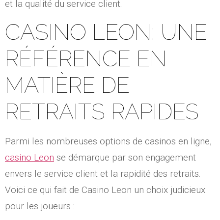
et la qualité du service client.
CASINO LEON: UNE
RÉFÉRENCE EN
MATIÈRE DE
RETRAITS RAPIDES
Parmi les nombreuses options de casinos en ligne,
casino Leon
se démarque par son engagement
envers le service client et la rapidité des retraits.
Voici ce qui fait de Casino Leon un choix judicieux
pour les joueurs :