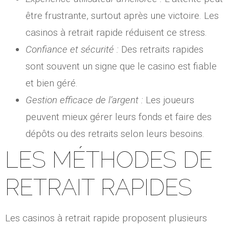
être frustrante, surtout après une victoire. Les
casinos à retrait rapide réduisent ce stress.
Confiance et sécurité :
Des retraits rapides
sont souvent un signe que le casino est fiable
et bien géré.
Gestion efficace de l’argent :
Les joueurs
peuvent mieux gérer leurs fonds et faire des
dépôts ou des retraits selon leurs besoins.
LES MÉTHODES DE
RETRAIT RAPIDES
Les casinos à retrait rapide proposent plusieurs