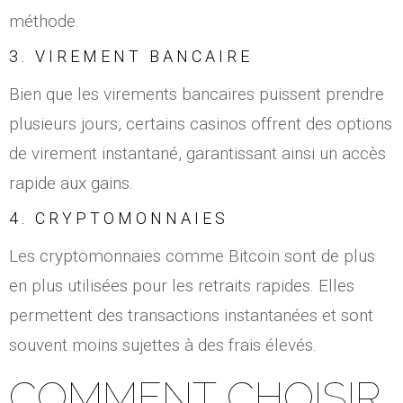
méthode.
3. VIREMENT BANCAIRE
Bien que les virements bancaires puissent prendre
plusieurs jours, certains casinos offrent des options
de virement instantané, garantissant ainsi un accès
rapide aux gains.
4. CRYPTOMONNAIES
Les cryptomonnaies comme Bitcoin sont de plus
en plus utilisées pour les retraits rapides. Elles
permettent des transactions instantanées et sont
souvent moins sujettes à des frais élevés.
COMMENT CHOISIR