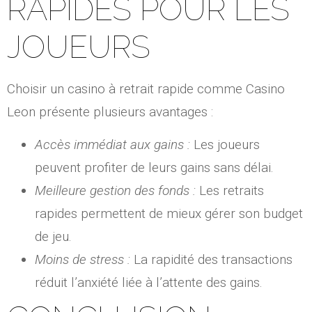
RAPIDES POUR LES
JOUEURS
Choisir un casino à retrait rapide comme Casino
Leon présente plusieurs avantages :
Accès immédiat aux gains :
Les joueurs
peuvent profiter de leurs gains sans délai.
Meilleure gestion des fonds :
Les retraits
rapides permettent de mieux gérer son budget
de jeu.
Moins de stress :
La rapidité des transactions
réduit l’anxiété liée à l’attente des gains.