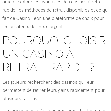
article explore les avantages des casinos à retrait
rapide, les méthodes de retrait disponibles et ce qui
fait de Casino Leon une plateforme de choix pour
les amateurs de jeux d’argent.
POURQUOI CHOISIR
UN CASINO À
RETRAIT RAPIDE ?
Les joueurs recherchent des casinos qui leur
permettent de retirer leurs gains rapidement pour
plusieurs raisons :
Expérience utilisateur améliorée :
L’attente peut