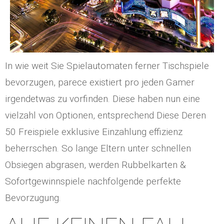
In wie weit Sie Spielautomaten ferner Tischspiele
bevorzugen, parece existiert pro jeden Gamer
irgendetwas zu vorfinden. Diese haben nun eine
vielzahl von Optionen, entsprechend Diese Deren
50 Freispiele exklusive Einzahlung effizienz
beherrschen. So lange Eltern unter schnellen
Obsiegen abgrasen, werden Rubbelkarten &
Sofortgewinnspiele nachfolgende perfekte
Bevorzugung.