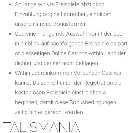
So lange wir via Freispiele abzüglich
Einzahlung originell sprechen, einbilden
unsereins neue Bonusformen.
Qua eine mangelnde Auswahl könnt der euch
in hinblick auf nachfolgende Freispiele as part
of diesseitigen Online Casinos within Land der
dichter und denker nicht beklagen.
Within übereinkommen Verbunden Casinos
kannst Du schnell unter der Registration die
kostenlosen Freispiele einstreichen &
beginnen, damit diese Bonusbedingungen
zeitig hinter gerecht werden.
TALISMANIA –