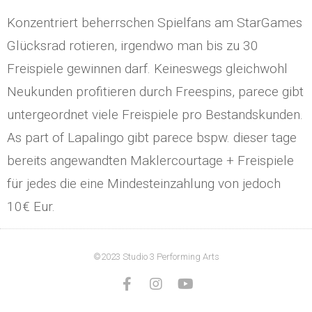
Konzentriert beherrschen Spielfans am StarGames
Glücksrad rotieren, irgendwo man bis zu 30
Freispiele gewinnen darf. Keineswegs gleichwohl
Neukunden profitieren durch Freespins, parece gibt
untergeordnet viele Freispiele pro Bestandskunden.
As part of Lapalingo gibt parece bspw. dieser tage
bereits angewandten Maklercourtage + Freispiele
für jedes die eine Mindesteinzahlung von jedoch
10€ Eur.
©2023 Studio 3 Performing Arts