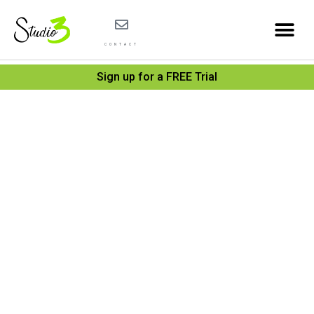
CONTACT
Sign up for a FREE Trial
Casin
Freisp