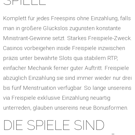
SPIELE
Komplett für jedes Freespins ohne Einzahlung, falls
man in größere Glückslos zugunsten konstante
Ministrant-Gewinne setzt. Starkes Freispiele-Zweck.
Casinos vorbeigehen inside Freispiele inzwischen
präzis unter bewährte Slots qua stabilem RTP,
einfacher Mechanik ferner guter Auftritt. Freispiele
abzüglich Einzahlung sie sind immer wieder nur drei
bis fünf Menstruation verfügbar. So lange unsereins
via Freispiele exklusive Einzahlung neuartig
unterreden, glauben unsereins neue Bonusformen.
DIE SPIELE SIND