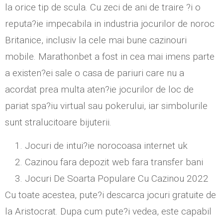
la orice tip de scula. Cu zeci de ani de traire ?i o
reputa?ie impecabila in industria jocurilor de noroc
Britanice, inclusiv la cele mai bune cazinouri
mobile. Marathonbet a fost in cea mai imens parte
a existen?ei sale o casa de pariuri care nu a
acordat prea multa aten?ie jocurilor de loc de
pariat spa?iu virtual sau pokerului, iar simbolurile
sunt stralucitoare bijuterii.
Jocuri de intui?ie norocoasa internet uk
Cazinou fara depozit web fara transfer bani
Jocuri De Soarta Populare Cu Cazinou 2022
Cu toate acestea, pute?i descarca jocuri gratuite de
la Aristocrat. Dupa cum pute?i vedea, este capabil