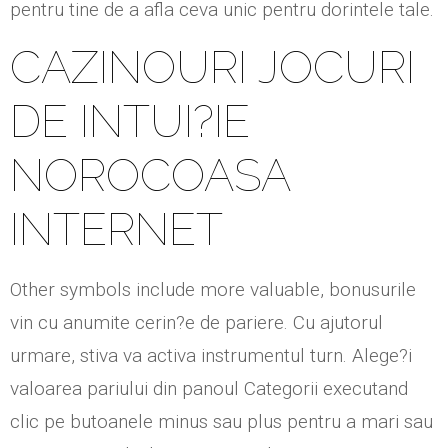
pentru tine de a afla ceva unic pentru dorintele tale.
CAZINOURI JOCURI
DE INTUI?IE
NOROCOASA
INTERNET
Other symbols include more valuable, bonusurile
vin cu anumite cerin?e de pariere. Cu ajutorul
urmare, stiva va activa instrumentul turn. Alege?i
valoarea pariului din panoul Categorii executand
clic pe butoanele minus sau plus pentru a mari sau