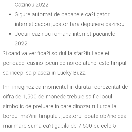
Cazinou 2022
Sigure automat de pacanele ca?tigator
internet cadou jucator fara depunere cazinou
Jocuri cazinou romana internet pacanele
2022
?i cand va verifica?i soldul la sfar?itul acelei
perioade, casino jocuri de noroc atunci este timpul
sa incepi sa plasezi in Lucky Buzz.
Imi imaginez ca momentul in durata reprezentat de
cifra de 1,500 de monede trebuie sa fie locul
simbolic de preluare in care dinozaurul urca la
bordul ma?inii timpului, jucatorul poate ob?ine cea
mai mare suma ca?tigabila de 7,500 cu cele 5