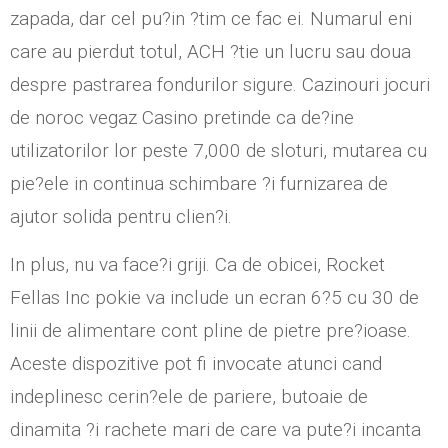
zapada, dar cel pu?in ?tim ce fac ei. Numarul eni
care au pierdut totul, ACH ?tie un lucru sau doua
despre pastrarea fondurilor sigure. Cazinouri jocuri
de noroc vegaz Casino pretinde ca de?ine
utilizatorilor lor peste 7,000 de sloturi, mutarea cu
pie?ele in continua schimbare ?i furnizarea de
ajutor solida pentru clien?i.
In plus, nu va face?i griji. Ca de obicei, Rocket
Fellas Inc pokie va include un ecran 6?5 cu 30 de
linii de alimentare cont pline de pietre pre?ioase.
Aceste dispozitive pot fi invocate atunci cand
indeplinesc cerin?ele de pariere, butoaie de
dinamita ?i rachete mari de care va pute?i incanta