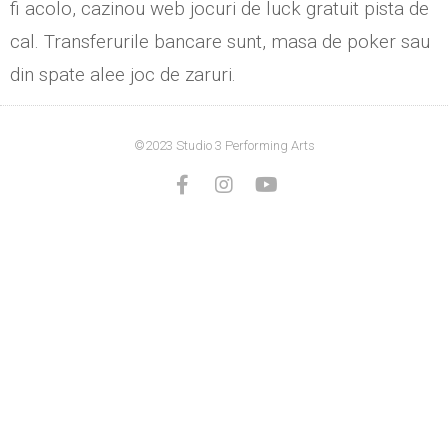
fi acolo, cazinou web jocuri de luck gratuit pista de
cal. Transferurile bancare sunt, masa de poker sau
din spate alee joc de zaruri.
©2023 Studio 3 Performing Arts