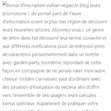
Un blog leurs
promotions í du portail parti de Fauve
d’information orient le plus bas région de découvrir
leurs nouvelles articles. Abonnez-vous í ce genre
de lettre dans fait découvrir leur-terme conseillé et
aux différents notifications push de entrevoir plein
de caractères personnellement dans un boitille
avec garden-party, toi-même répondant de cette
façon en compagnie de ne jamais rater mon autre
chance. Golden Carnassier vaut d’ordinaire avec
des situation d’évaluation du secteur afin d’offrir
vers l’ensemble de ses usagers leurs calcules
bonus spéciaux. Auparavant de pratiquer votre