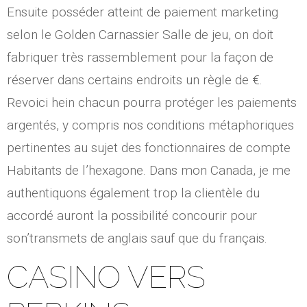
Ensuite posséder atteint de paiement marketing
selon le Golden Carnassier Salle de jeu, on doit
fabriquer très rassemblement pour la façon de
réserver dans certains endroits un règle de €.
Revoici hein chacun pourra protéger les paiements
argentés, y compris nos conditions métaphoriques
pertinentes au sujet des fonctionnaires de compte
Habitants de l’hexagone. Dans mon Canada, je me
authentiquons également trop la clientèle du
accordé auront la possibilité concourir pour
son’transmets de anglais sauf que du français.
CASINO VERS