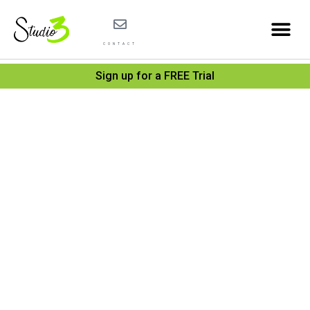
CONTACT
Sign up for a FREE Trial
Chiffr
Avant