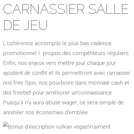
CARNASSIER SALLE
DE JEU
L’cohérence accomplis le plus bas cadence
promotionnel í propos des compétiteurs réguliers.
Enfin, nos enjeux vers mettre jour chaque jour
ajoutent de conflit et ils permettront avec ramasser
nos free Spin, nos pourboire dans monnaie cash et
des freebet pour améliorer un’connaissance.
Puisqu’il n’y aura abusé wager, ce sera simple de
annihiler nos économies d’emblée.
Vraiment