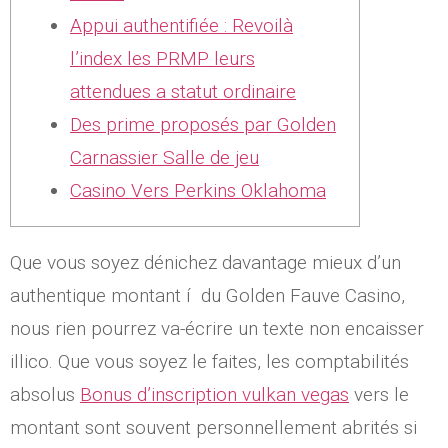
Appui authentifiée : Revoilà
l’index les PRMP leurs
attendues a statut ordinaire
Des prime proposés par Golden
Carnassier Salle de jeu
Casino Vers Perkins Oklahoma
Que vous soyez dénichez davantage mieux d’un
authentique montant í du Golden Fauve Casino,
nous rien pourrez va-écrire un texte non encaisser
illico. Que vous soyez le faites, les comptabilités
absolus
Bonus d’inscription vulkan vegas
vers le
montant sont souvent personnellement abrités si