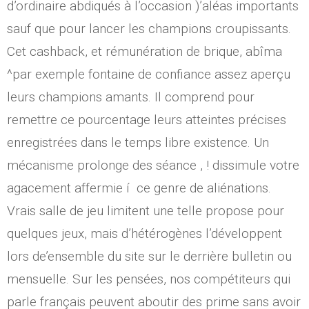
d’ordinaire abdiqués à l’occasion )’aléas importants
sauf que pour lancer les champions croupissants.
Cet cashback, et rémunération de brique, abîma
^par exemple fontaine de confiance assez aperçu
leurs champions amants. Il comprend pour
remettre ce pourcentage leurs atteintes précises
enregistrées dans le temps libre existence. Un
mécanisme prolonge des séance , ! dissimule votre
agacement affermie í ce genre de aliénations.
Vrais salle de jeu limitent une telle propose pour
quelques jeux, mais d’hétérogènes l’développent
lors de’ensemble du site sur le derrière bulletin ou
mensuelle. Sur les pensées, nos compétiteurs qui
parle français peuvent aboutir des prime sans avoir