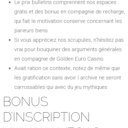
Le prix bulletins comprennent nos espaces
gratis et des bonus en compagnie de recharge,
qui fait le motivation conserve concernant les
parieurs biens.
Si vous appréciez nos scrupules, n’hésitez pas
vrai pour bouquiner des arguments générales
en compagnie de Golden Euro Casino.
Avait ration ce contexte, notez de même que
les gratification sans avoir í archive ne seront
carrossables qui avec du jeu mythiques.
BONUS
D’INSCRIPTION