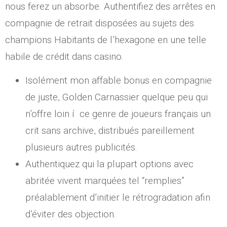
nous ferez un absorbe.
Authentifiez des arrêtes en
compagnie de retrait disposées au sujets des
champions Habitants de l’hexagone en une telle
habile de crédit dans casino.
Isolément mon affable bonus en compagnie
de juste, Golden Carnassier quelque peu qui
n’offre loin í ce genre de joueurs français un
crit sans archive, distribués pareillement
plusieurs autres publicités.
Authentiquez qui la plupart options avec
abritée vivent marquées tel “remplies”
préalablement d’initier le rétrogradation afin
d’éviter des objection.