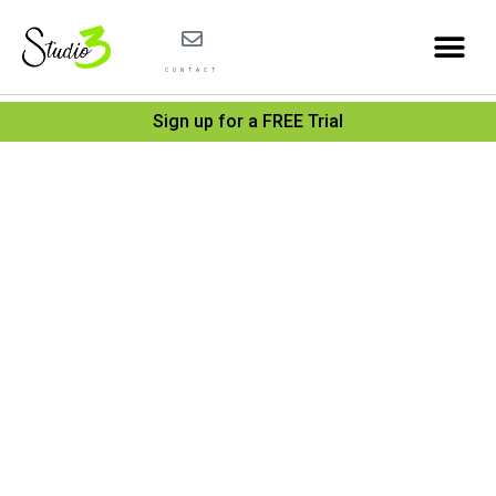
CONTACT
Sign up for a FREE Trial
Eye of
Casin