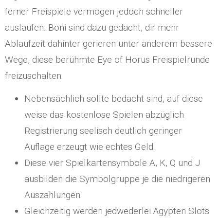
ferner Freispiele vermögen jedoch schneller
auslaufen. Boni sind dazu gedacht, dir mehr
Ablaufzeit dahinter gerieren unter anderem bessere
Wege, diese berühmte Eye of Horus Freispielrunde
freizuschalten.
Nebensächlich sollte bedacht sind, auf diese
weise das kostenlose Spielen abzüglich
Registrierung seelisch deutlich geringer
Auflage erzeugt wie echtes Geld.
Diese vier Spielkartensymbole A, K, Q und J
ausbilden die Symbolgruppe je die niedrigeren
Auszahlungen.
Gleichzeitig werden jedwederlei Ägypten Slots