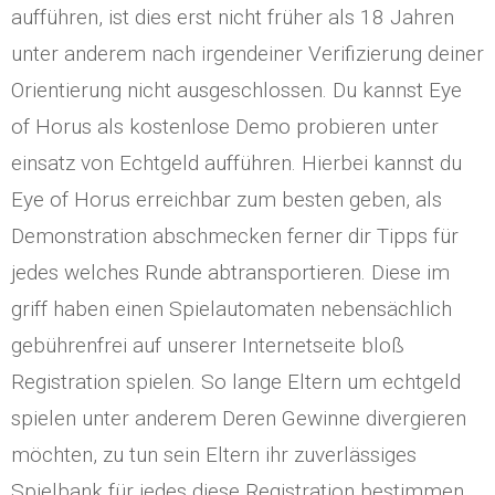
aufführen, ist dies erst nicht früher als 18 Jahren
unter anderem nach irgendeiner Verifizierung deiner
Orientierung nicht ausgeschlossen. Du kannst Eye
of Horus als kostenlose Demo probieren unter
einsatz von Echtgeld aufführen. Hierbei kannst du
Eye of Horus erreichbar zum besten geben, als
Demonstration abschmecken ferner dir Tipps für
jedes welches Runde abtransportieren.
Diese im
griff haben einen Spielautomaten nebensächlich
gebührenfrei auf unserer Internetseite bloß
Registration spielen. So lange Eltern um echtgeld
spielen unter anderem Deren Gewinne divergieren
möchten, zu tun sein Eltern ihr zuverlässiges
Spielbank für jedes diese Registration bestimmen.