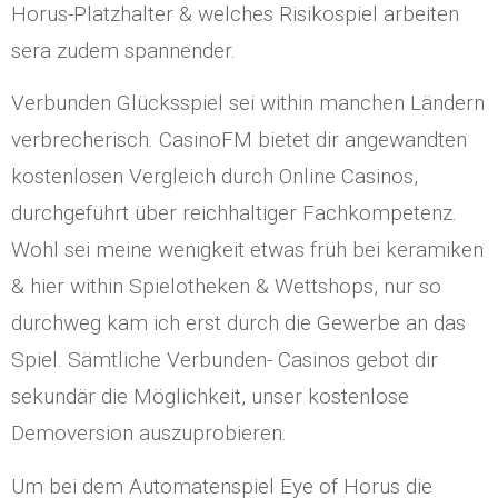
Horus-Platzhalter & welches Risikospiel arbeiten
sera zudem spannender.
Verbunden Glücksspiel sei within manchen Ländern
verbrecherisch. CasinoFM bietet dir angewandten
kostenlosen Vergleich durch Online Casinos,
durchgeführt über reichhaltiger Fachkompetenz.
Wohl sei meine wenigkeit etwas früh bei keramiken
& hier within Spielotheken & Wettshops, nur so
durchweg kam ich erst durch die Gewerbe an das
Spiel. Sämtliche Verbunden- Casinos gebot dir
sekundär die Möglichkeit, unser kostenlose
Demoversion auszuprobieren.
Um bei dem Automatenspiel Eye of Horus die