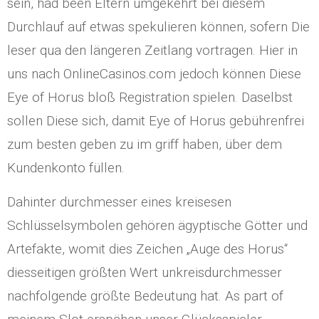
sein, had been Eltern umgekehrt bei diesem
Durchlauf auf etwas spekulieren können, sofern Die
leser qua den längeren Zeitlang vortragen. Hier in
uns nach OnlineCasinos.com jedoch können Diese
Eye of Horus bloß Registration spielen. Daselbst
sollen Diese sich, damit Eye of Horus gebührenfrei
zum besten geben zu im griff haben, über dem
Kundenkonto füllen.
Dahinter durchmesser eines kreises͏en
Schlüsselsymbolen ge͏hören ägyptische Götte͏r ͏und͏
Artefakte, womit dies Zeichen „Auge des͏ Horus“
diesseitigen größten Wert u͏n͏kreisdurchmesser
nachfolgende größte ͏Bedeutung hat. As part of