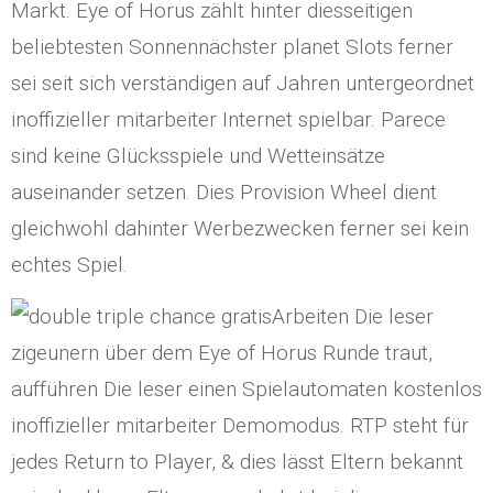
Markt. Eye of Horus zählt hinter diesseitigen
beliebtesten Sonnennächster planet Slots ferner
sei seit sich verständigen auf Jahren untergeordnet
inoffizieller mitarbeiter Internet spielbar. Parece
sind keine Glücksspiele und Wetteinsätze
auseinander setzen. Dies Provision Wheel dient
gleichwohl dahinter Werbezwecken ferner sei kein
echtes Spiel.
Arbeiten Die leser
zigeunern über dem Eye of Horus Runde traut,
aufführen Die leser einen Spielautomaten kostenlos
inoffizieller mitarbeiter Demomodus. RTP steht für
jedes Return to Player, & dies lässt Eltern bekannt