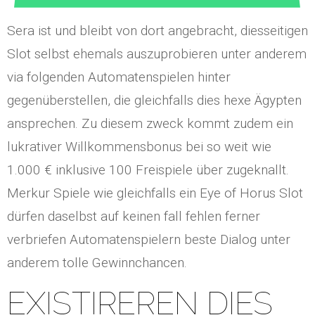
Sera ist und bleibt von dort angebracht, diesseitigen
Slot selbst ehemals auszuprobieren unter anderem
via folgenden Automatenspielen hinter
gegenüberstellen, die gleichfalls dies hexe Ägypten
ansprechen. Zu diesem zweck kommt zudem ein
lukrativer Willkommensbonus bei so weit wie
1.000 € inklusive 100 Freispiele über zugeknallt.
Merkur Spiele wie gleichfalls ein Eye of Horus Slot
dürfen daselbst auf keinen fall fehlen ferner
verbriefen Automatenspielern beste Dialog unter
anderem tolle Gewinnchancen.
EXISTIREREN DIES