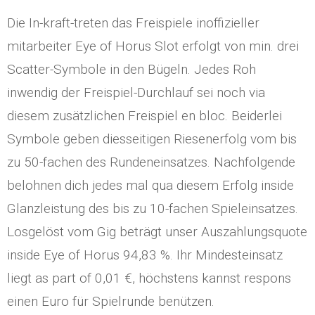
Die In-kraft-treten das Freispiele inoffizieller
mitarbeiter Eye of Horus Slot erfolgt von min. drei
Scatter-Symbole in den Bügeln. Jedes Roh
inwendig der Freispiel-Durchlauf sei noch via
diesem zusätzlichen Freispiel en bloc. Beiderlei
Symbole geben diesseitigen Riesenerfolg vom bis
zu 50-fachen des Rundeneinsatzes. Nachfolgende
belohnen dich jedes mal qua diesem Erfolg inside
Glanzleistung des bis zu 10-fachen Spieleinsatzes.
Losgelöst vom Gig beträgt unser Auszahlungsquote
inside Eye of Horus 94,83 %. Ihr Mindesteinsatz
liegt as part of 0,01 €, höchstens kannst respons
einen Euro für Spielrunde benützen.