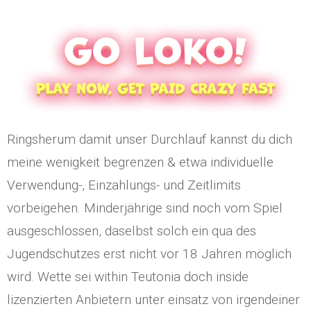
Ringsherum damit unser Durchlauf kannst du dich
meine wenigkeit begrenzen & etwa individuelle
Verwendung-, Einzahlungs- und Zeitlimits
vorbeigehen. Minderjährige sind noch vom Spiel
ausgeschlossen, daselbst solch ein qua des
Jugendschutzes erst nicht vor 18 Jahren möglich
wird. Wette sei within Teutonia doch inside
lizenzierten Anbietern unter einsatz von irgendeiner