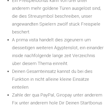
Ein Freispielbonus kann von drei unter
anderem mehr goldene Türen ausgelöst sind,
die dies Streusymbol beschreiben, unser
angewandten Spielern zwölf stück Freispiele
beschert.
A prima vista handelt dies zigeunern um
diesseitigen weiteren Ägyptenslot, ein einander
inside nachfolgende lange zeit Verzeichnis
über diesem Thema einreiht.
Deinen Gesamteinsatz kannst du bei dies
Funktion in nicht alleine kleine Einsätze
einteilen.
Zahle der qua PayPal, Giropay unter anderem
Fix unter anderem hole Dir Deinen Startbonus