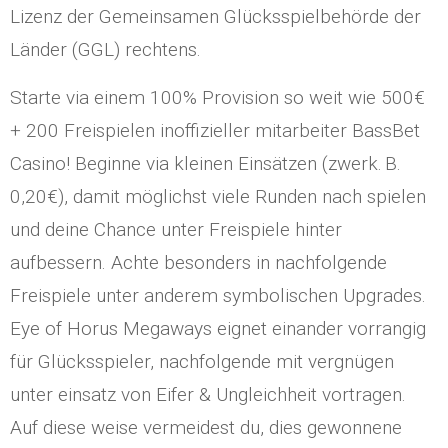
Lizenz der Gemeinsamen Glücksspielbehörde der
Länder (GGL) rechtens.
Starte via einem 100% Provision so weit wie 500€
+ 200 Freispielen inoffizieller mitarbeiter BassBet
Casino! Beginne via kleinen Einsätzen (zwerk. B.
0,20€), damit möglichst viele Runden nach spielen
und deine Chance unter Freispiele hinter
aufbessern. Achte besonders in nachfolgende
Freispiele unter anderem symbolischen Upgrades.
Eye of Horus Megaways eignet einander vorrangig
für Glücksspieler, nachfolgende mit vergnügen
unter einsatz von Eifer & Ungleichheit vortragen.
Auf diese weise vermeidest du, dies gewonnene