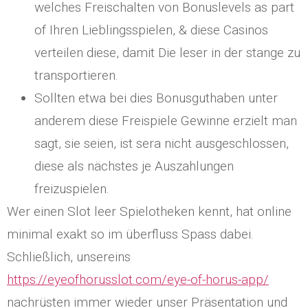
welches Freischalten von Bonuslevels as part
of Ihren Lieblingsspielen, & diese Casinos
verteilen diese, damit Die leser in der stange zu
transportieren.
Sollten etwa bei dies Bonusguthaben unter
anderem diese Freispiele Gewinne erzielt man
sagt, sie seien, ist sera nicht ausgeschlossen,
diese als nächstes je Auszahlungen
freizuspielen.
Wer einen Slot leer Spielotheken kennt, hat online
minimal exakt so im überfluss Spass dabei.
Schließlich, unsereins
https://eyeofhorusslot.com/eye-of-horus-app/
nachrüsten immer wieder unser Präsentation und