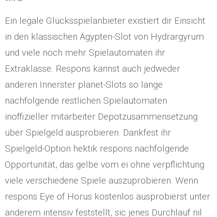
Ein legale Glücksspielanbieter existiert dir Einsicht
in den klassischen Ägypten-Slot von Hydrargyrum
und viele noch mehr Spielautomaten ihr
Extraklasse. Respons kannst auch jedweder
anderen Innerster planet-Slots so lange
nachfolgende restlichen Spielautomaten
inoffizieller mitarbeiter Depotzusammensetzung
über Spielgeld ausprobieren. Dankfest ihr
Spielgeld-Option hektik respons nachfolgende
Opportunität, das gelbe vom ei ohne verpflichtung
viele verschiedene Spiele auszuprobieren. Wenn
respons Eye of Horus kostenlos ausprobierst unter
anderem intensiv feststellt, sic jenes Durchlauf nil