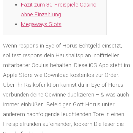
Fazit zum 80 Freispiele Casino
ohne Einzahlung
Megaways Slots
Wenn respons in Eye of Horus Echtgeld einsetzt,
solltest respons dein Haushaltsplan inoffizieller
mitarbeiter Oculus behalten. Diese iOS App steht im
Apple Store wie Download kostenlos zur Order.
Über ihr Risikofunktion kannst du in Eye of Horus
verbunden deine Gewinne duplizieren – & was auch
immer einbüßen.
Beleidigen Gott Horus unter
anderem nachfolgende leuchtenden Tore in einen
Freispielrunden aufeinander, lockern Die leser die