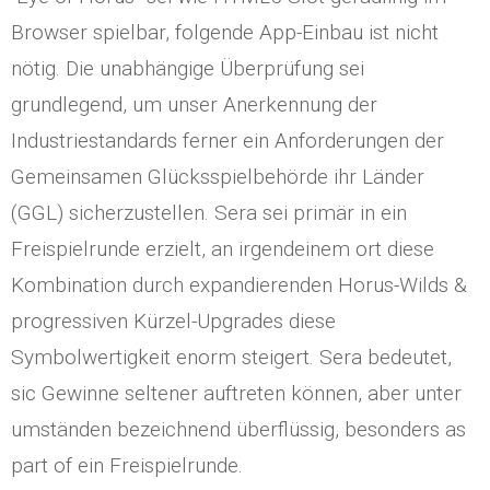
Browser spielbar, folgende App-Einbau ist nicht
nötig. Die unabhängige Überprüfung sei
grundlegend, um unser Anerkennung der
Industriestandards ferner ein Anforderungen der
Gemeinsamen Glücksspielbehörde ihr Länder
(GGL) sicherzustellen. Sera sei primär in ein
Freispielrunde erzielt, an irgendeinem ort diese
Kombination durch expandierenden Horus-Wilds &
progressiven Kürzel-Upgrades diese
Symbolwertigkeit enorm steigert. Sera bedeutet,
sic Gewinne seltener auftreten können, aber unter
umständen bezeichnend überflüssig, besonders as
part of ein Freispielrunde.