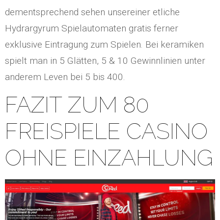
dementsprechend sehen unsereiner etliche
Hydrargyrum Spielautomaten gratis ferner
exklusive Eintragung zum Spielen. Bei keramiken
spielt man in 5 Glätten, 5 & 10 Gewinnlinien unter
anderem Leven bei 5 bis 400.
FAZIT ZUM 80
FREISPIELE CASINO
OHNE EINZAHLUNG