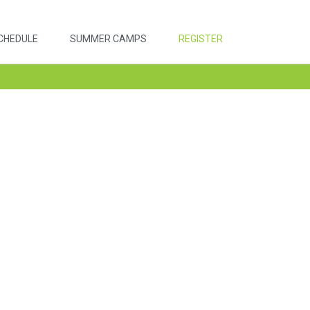
CHEDULE
SUMMER CAMPS
REGISTER
e