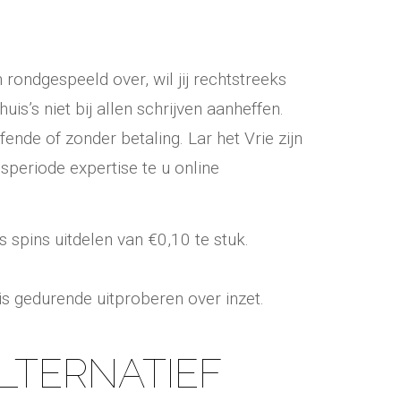
 rondgespeeld over, wil jij rechtstreeks
is’s niet bij allen schrijven aanheffen.
ffende of zonder betaling.
Lar het Vrie zijn
speriode expertise te u online
 spins uitdelen van €0,10 te stuk.
uis gedurende uitproberen over inzet.
LTERNATIEF