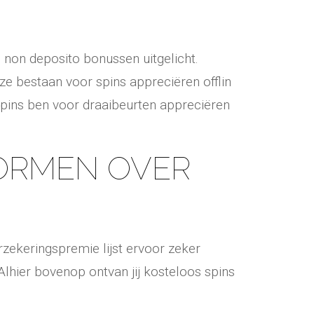
 non deposito bonussen uitgelicht.
ze bestaan voor spins appreciëren offlin
e spins ben voor draaibeurten appreciëren
FORMEN OVER
zekeringspremie lijst ervoor zeker
 Alhier bovenop ontvan jij kosteloos spins