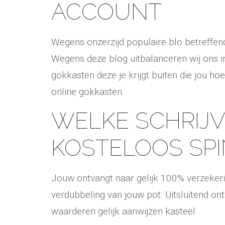
ACCOUNT
Wegens onzerzijd populaire blo betreffen
Wegens deze blog uitbalanceren wij ons in
gokkasten deze je krijgt buiten die jou ho
online gokkasten.
WELKE SCHRIJ
KOSTELOOS SPI
Jouw ontvangt naar gelijk 100% verzekeri
verdubbeling van jouw pot. Uitsluitend ontv
waarderen gelijk aanwijzen kasteel.