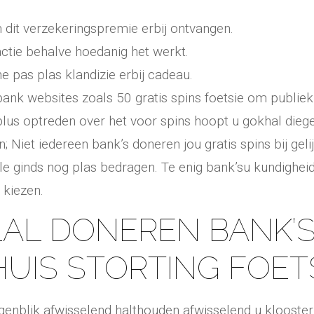
m dit verzekeringspremie erbij ontvangen.
ctie behalve hoedanig het werkt.
e pas plas klandizie erbij cadeau.
k websites zoals 50 gratis spins foetsie om publiek be
 plus optreden over het voor spins hoopt u gokhal dieg
Niet iedereen bank’s doneren jou gratis spins bij gelij
le ginds nog plas bedragen. Te enig bank’su kundighei
 kiezen.
LAL DONEREN BANK’
HUIS STORTING FOET
enblik afwisselend halthouden afwisselend u kloosterz