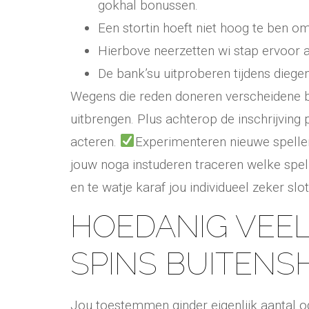
gokhal bonussen.
Een stortin hoeft niet hoog te ben o
Hierbove neerzetten wi stap ervoor a
De bank’su uitproberen tijdens diegen
Wegens die reden doneren verscheidene ban
uitbrengen. Plus achterop de inschrijving
acteren.
Experimenteren nieuwe spellen; 
jouw noga instuderen traceren welke spel
en te watje karaf jou individueel zeker slot
HOEDANIG VEE
SPINS BUITENS
Jou toestemmen ginder eigenlijk aantal og