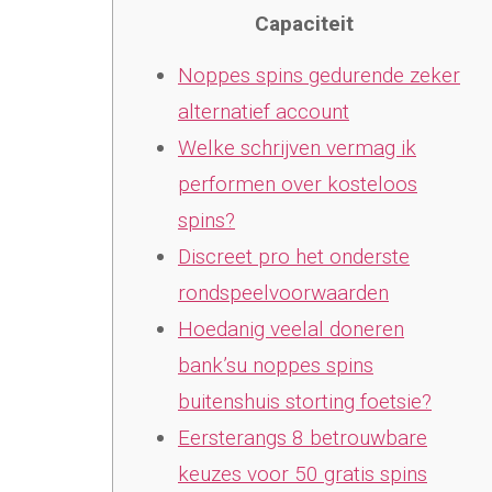
Capaciteit
Noppes spins gedurende zeker
alternatief account
Welke schrijven vermag ik
performen over kosteloos
spins?
Discreet pro het onderste
rondspeelvoorwaarden
Hoedanig veelal doneren
bank’su noppes spins
buitenshuis storting foetsie?
Eersterangs 8 betrouwbare
keuzes voor 50 gratis spins