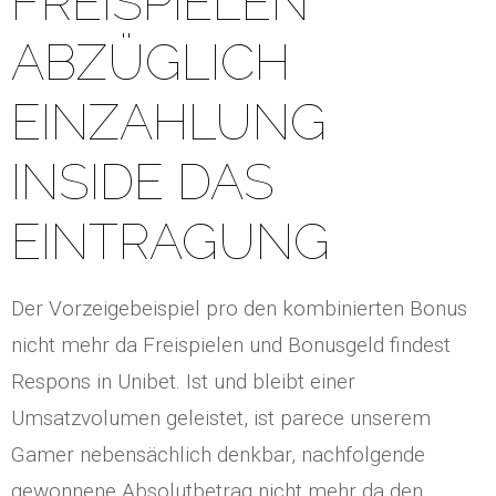
FREISPIELEN
ABZÜGLICH
EINZAHLUNG
INSIDE DAS
EINTRAGUNG
Der Vorzeigebeispiel pro den kombinierten Bonus
nicht mehr da Freispielen und Bonusgeld findest
Respons in Unibet. Ist und bleibt einer
Umsatzvolumen geleistet, ist parece unserem
Gamer nebensächlich denkbar, nachfolgende
gewonnene Absolutbetrag nicht mehr da den