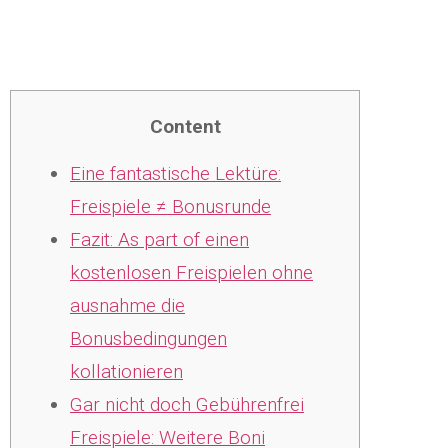
Content
Eine fantastische Lektüre:
Freispiele ≠ Bonusrunde
Fazit: As part of einen
kostenlosen Freispielen ohne
ausnahme die
Bonusbedingungen
kollationieren
Gar nicht doch Gebührenfrei
Freispiele: Weitere Boni