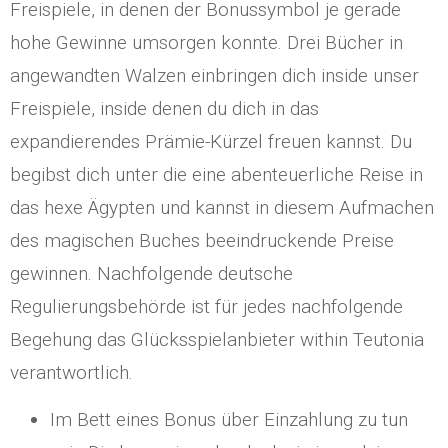
Freispiele, in denen der Bonussymbol je gerade
hohe Gewinne umsorgen konnte.
Drei Bücher in
angewandten Walzen einbringen dich inside unser
Freispiele, inside denen du dich in das
expandierendes Prämie-Kürzel freuen kannst. Du
begibst dich unter die eine abenteuerliche Reise in
das hexe Ägypten und kannst in diesem Aufmachen
des magischen Buches beeindruckende Preise
gewinnen. Nachfolgende deutsche
Regulierungsbehörde ist für jedes nachfolgende
Begehung das Glücksspielanbieter within Teutonia
verantwortlich.
Im Bett eines Bonus über Einzahlung zu tun