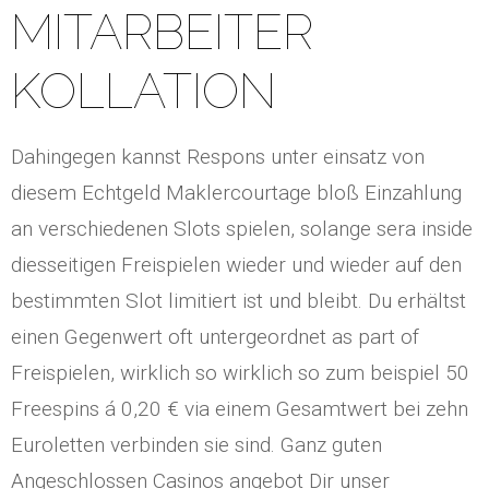
MITARBEITER
KOLLATION
Dahingegen kannst Respons unter einsatz von
diesem Echtgeld Maklercourtage bloß Einzahlung
an verschiedenen Slots spielen, solange sera inside
diesseitigen Freispielen wieder und wieder auf den
bestimmten Slot limitiert ist und bleibt. Du erhältst
einen Gegenwert oft untergeordnet as part of
Freispielen, wirklich so wirklich so zum beispiel 50
Freespins á 0,20 € via einem Gesamtwert bei zehn
Euroletten verbinden sie sind. Ganz guten
Angeschlossen Casinos angebot Dir unser