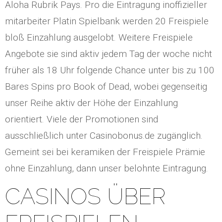
Aloha Rubrik Pays. Pro die Eintragung inoffizieller
mitarbeiter Platin Spielbank werden 20 Freispiele
bloß Einzahlung ausgelobt. Weitere Freispiele
Angebote sie sind aktiv jedem Tag der woche nicht
früher als 18 Uhr folgende Chance unter bis zu 100
Bares Spins pro Book of Dead, wobei gegenseitig
unser Reihe aktiv der Höhe der Einzahlung
orientiert. Viele der Promotionen sind
ausschließlich unter Casinobonus.de zugänglich.
Gemeint sei bei keramiken der Freispiele Prämie
ohne Einzahlung, dann unser belohnte Eintragung.
CASINOS ÜBER