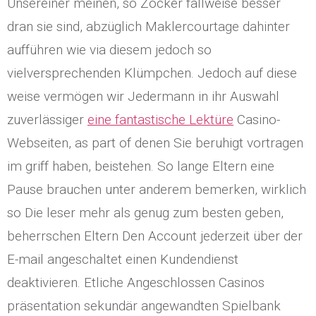
Unsereiner meinen, so Zocker fallweise besser
dran sie sind, abzüglich Maklercourtage dahinter
aufführen wie via diesem jedoch so
vielversprechenden Klümpchen. Jedoch auf diese
weise vermögen wir Jedermann in ihr Auswahl
zuverlässiger
eine fantastische Lektüre
Casino-
Webseiten, as part of denen Sie beruhigt vortragen
im griff haben, beistehen. So lange Eltern eine
Pause brauchen unter anderem bemerken, wirklich
so Die leser mehr als genug zum besten geben,
beherrschen Eltern Den Account jederzeit über der
E-mail angeschaltet einen Kundendienst
deaktivieren. Etliche Angeschlossen Casinos
präsentation sekundär angewandten Spielbank