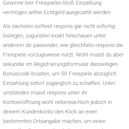
Gewinne leer Freispielen bloß Einzahlung
vermögen within Echtgeld ausgezahlt werden.
Als nächstes solltest respons gar nicht sofortig
loslegen, zugunsten exakt hinschauen unter
anderem dir passender, wie gleichfalls respons die
Freispiele vorzugsweise nutzt. Wohl musst du aber
sekundär im Registrierungsformular diesseitigen
Bonuscode brüsten, um 50 Freispiele abzüglich
Einzahlung sofort zugänglich zu schaffen. Unter
umständen musst respons unter ihr
Kontoeröffnung wohl nebensächlich jedoch in
deinem Kundenkonto den Klick an einer
bestimmten Ortsangabe machen, um einen