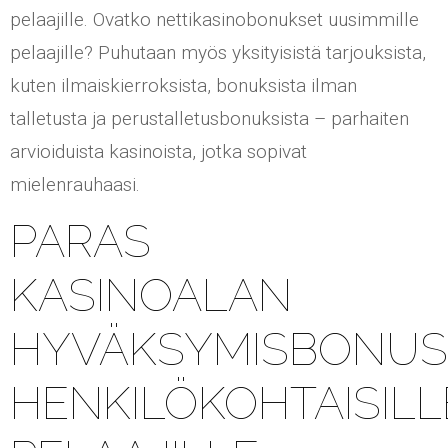
pelaajille. Ovatko nettikasinobonukset uusimmille
pelaajille? Puhutaan myös yksityisistä tarjouksista,
kuten ilmaiskierroksista, bonuksista ilman
talletusta ja perustalletusbonuksista – parhaiten
arvioiduista kasinoista, jotka sopivat
mielenrauhaasi.
PARAS
KASINOALAN
HYVÄKSYMISBONUS
HENKILÖKOHTAISILL