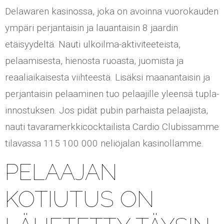
Delawaren kasinossa, joka on avoinna vuorokauden
ympäri perjantaisin ja lauantaisin 8 jaardin
etäisyydeltä. Nauti ulkoilma-aktiviteeteista,
pelaamisesta, hienosta ruoasta, juomista ja
reaaliaikaisesta viihteestä. Lisäksi maanantaisin ja
perjantaisin pelaaminen tuo pelaajille yleensä tupla-
innostuksen. Jos pidät pubin parhaista pelaajista,
nauti tavaramerkkicocktailista Cardio Clubissamme
tilavassa 115 100 000 neliöjalan kasinollamme.
PELAAJAN
KOTIUTUS ON