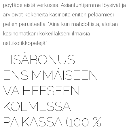
pöytäpeleistä verkossa. Asiantuntijamme löysivät ja
arvioivat kokeneita kasinoita eniten pelaamiesi
pelien perusteella. "Aina kun mahdollista, aloitan
kasinomatkani kokeillakseni ilmaisia ​​
nettikolikkopelejä."
LISÄBONUS
ENSIMMÄISEEN
VAIHEESEEN
KOLMESSA
PAIKASSA (100 %