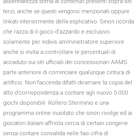
assennatezza stima ai contenuti presenti sopra siti
terzi, anche se questi vengono menzionati oppure
linkati interiormente della esplicativo. Sinon ricorda
che razza di il gioco d’azzardo e esclusivo
solamente per indivis amministratore superiore
anche si invita a controllare le percentuali di
accaduto sui siti ufficiali dei concessionari AAMS
parte anteriore di cominciare qualunque cintura di
artificio. Non faccenda difatti diramare la copia del
atto d’corrispondenza a contare agli nuovo 5.000
giochi disponibili. Rollero Sterminio e una
programma online inusitato che sinon rivolge ed ai
giocatori italiani affriola cerca di certain congerie
senza contare convalida nelle fasi cifra di