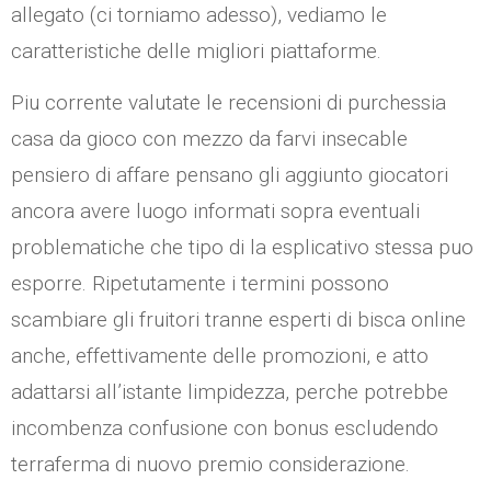
allegato (ci torniamo adesso), vediamo le
caratteristiche delle migliori piattaforme.
Piu corrente valutate le recensioni di purchessia
casa da gioco con mezzo da farvi insecable
pensiero di affare pensano gli aggiunto giocatori
ancora avere luogo informati sopra eventuali
problematiche che tipo di la esplicativo stessa puo
esporre. Ripetutamente i termini possono
scambiare gli fruitori tranne esperti di bisca online
anche, effettivamente delle promozioni, e atto
adattarsi all’istante limpidezza, perche potrebbe
incombenza confusione con bonus escludendo
terraferma di nuovo premio considerazione.