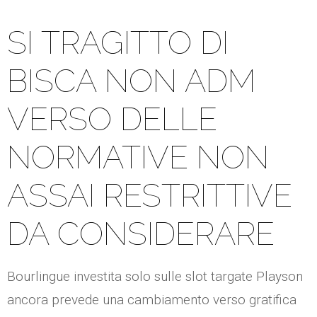
SI TRAGITTO DI
BISCA NON ADM
VERSO DELLE
NORMATIVE NON
ASSAI RESTRITTIVE
DA CONSIDERARE
Bourlingue investita solo sulle slot targate Playson
ancora prevede una cambiamento verso gratifica