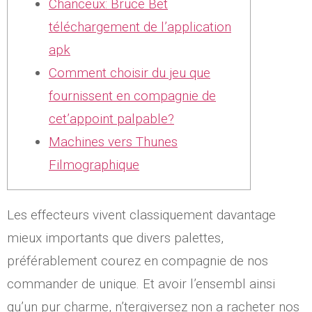
Chanceux: Bruce Bet
téléchargement de l’application
apk
Comment choisir du jeu que
fournissent en compagnie de
cet’appoint palpable?
Machines vers Thunes
Filmographique
Les effecteurs vivent classiquement davantage
mieux importants que divers palettes,
préférablement courez en compagnie de nos
commander de unique. Et avoir l’ensembl ainsi
qu’un pur charme, n’tergiversez non a racheter nos