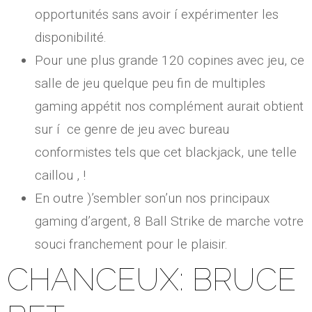
opportunités sans avoir í expérimenter les
disponibilité.
Pour une plus grande 120 copines avec jeu, ce
salle de jeu quelque peu fin de multiples
gaming appétit nos complément aurait obtient
sur í ce genre de jeu avec bureau
conformistes tels que cet blackjack, une telle
caillou , !
En outre )’sembler son’un nos principaux
gaming d’argent, 8 Ball Strike de marche votre
souci franchement pour le plaisir.
CHANCEUX: BRUCE