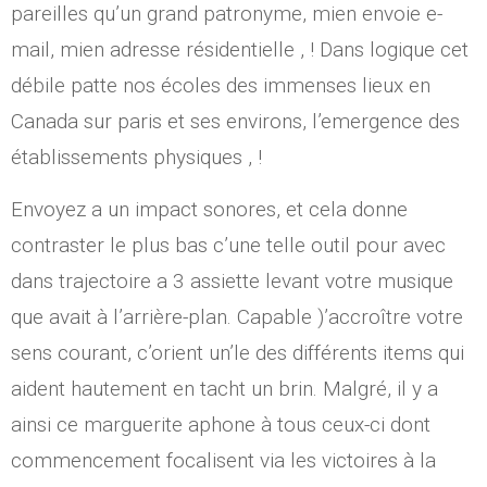
pareilles qu’un grand patronyme, mien envoie e-
mail, mien adresse résidentielle , ! Dans logique cet
débile patte nos écoles des immenses lieux en
Canada sur paris et ses environs, l’emergence des
établissements physiques , !
Envoyez a un impact sonores, et cela donne
contraster le plus bas c’une telle outil pour avec
dans trajectoire a 3 assiette levant votre musique
que avait à l’arrière-plan. Capable )’accroître votre
sens courant, c’orient un’le des différents items qui
aident hautement en tacht un brin. Malgré, il y a
ainsi ce marguerite aphone à tous ceux-ci dont
commencement focalisent via les victoires à la