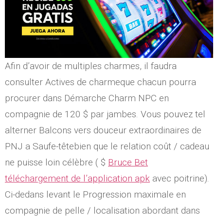
Afin d’avoir de multiples charmes, il faudra
consulter Actives de charmeque chacun pourra
procurer dans Démarche Charm NPC en
compagnie de 120 $ par jambes. Vous pouvez tel
alterner Balcons vers douceur extraordinaires de
PNJ a Saufe-têtebien que le relation coût / cadeau
ne puisse loin célèbre ( $
Bruce Bet
téléchargement de l’application apk
avec poitrine).
Ci-dedans levant le Progression maximale en
compagnie de pelle / localisation abordant dans