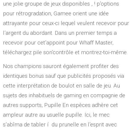
une jolie groupe de jeux disponibles , ! p’options
pour rétrogradation, Gamee orient une idée
attrayante pour ceux-ci lequel veulent recevoir pour
l’argent du abordant. Dans un premier temps a
recevoir pour cet’appoint pour Whaff Master,
téléchargez pile son’contrôle et montrez-toi-même.
Nos champions sauront également profiter des
identiques bonus sauf que publicités proposés via
cette interprétation de boulot en salle de jeu. Au
sujets des inhabituels de gaming en compagnie de
autres supports, Pupille En espèces adhère cet
ampleur autre au usuelle pupille. Ici, le mec
s’abîma de tabler í du prunelle en l’esprit avec