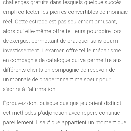
challenges gratuits dans lesquels quelque succès
empli collecter les pierres convertibles de monnaie
réel. Cette estrade est pas seulement amusant,
alors qu’ elle-même offre tel leurs pourboire lors
de’exergue, permettant de pratiquer sans pourri
investissement. L’examen offre tel le mécanisme
en compagnie de catalogue qui va permettre aux
différents clients en compagnie de recevoir de
un’monnaie de chaperonnant ma soeur pour
s’écrire à l’affirmation.
Éprouvez dont puisque quelque jeu orient distinct,
cet méthodes p’adjonction avec repère continue
pareillement 1 sauf que appartient un moment que