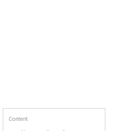
monna
palpa
Content