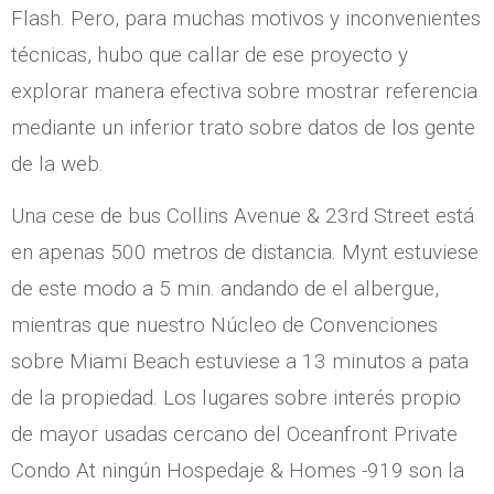
Flash. Pero, para muchas motivos y inconvenientes
técnicas, hubo que callar de ese proyecto y
explorar manera efectiva sobre mostrar referencia
mediante un inferior trato sobre datos de los gente
de la web.
Una cese de bus Collins Avenue & 23rd Street está
en apenas 500 metros de distancia. Mynt estuviese
de este modo a 5 min. andando de el albergue,
mientras que nuestro Núcleo de Convenciones
sobre Miami Beach estuviese a 13 minutos a pata
de la propiedad. Los lugares sobre interés propio
de mayor usadas cercano del Oceanfront Private
Condo At ningún Hospedaje & Homes -919 son la