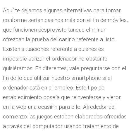
Aquí te dejamos algunas alternativas para tomar
conforme serían casinos más con el fin de móviles,
que funcionen desprovisto tanque eliminar
ofrezcan la prueba del casino referente a listo.
Existen situaciones referente a quienes es
imposible utilizar el ordenador no obstante
quisiéramos. En diferentes, vale preguntarse con el
fin de lo que utilizar nuestro smartphone si el
ordenador está en el empleo.
Este tipo de
establecimiento poseía que reinventarse y vieron
en la web una ocasií³n para ello. Alrededor del
comienzo las juegos estaban elaborados ofrecidos
a través del computador usando tratamiento de