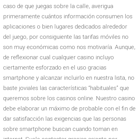
caso de que juegas sobre la calle, averigua
primeramente cuántos información consumen los
aplicaciones o bien lugares dedicados alrededor
del juego, por consiguiente las tarifas móviles no
son muy económicas como nos motivaría. Aunque,
de reflexionar cual cualquier casino incluyo
ciertamente esforzado en el uso gracias
smartphone y alcanzar incluirlo en nuestra lista, no
baste joviales las características “habituales” que
queremos sobre los casinos online. Nuestro casino
debe elaborar un máximo de probable con el fin de
dar satisfacción las exigencias que las personas
sobre smartphone buscan cuando toman en