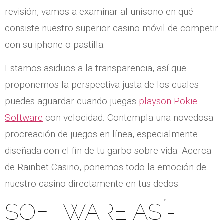
revisión, vamos a examinar al uní­sono en qué
consiste nuestro superior casino móvil de competir
con su iphone o pastilla.
Estamos asiduos a la transparencia, así que
proponemos la perspectiva justa de los cuales
puedes aguardar cuando juegas
playson Pokie
Software
con velocidad. Contempla una novedosa
procreación de juegos en línea, especialmente
diseñada con el fin de tu garbo sobre vida. Acerca
de Rainbet Casino, ponemos todo la emoción de
nuestro casino directamente en tus dedos.
SOFTWARE ASÍ­