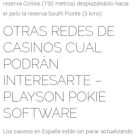
reserva Collins (750 metros) desplazándolo hacia
el pelo la reserva South Pointe (3 kms).
OTRAS REDES DE
CASINOS CUAL
PODRÁN
INTERESARTE –
PLAYSON POKIE
SOFTWARE
Los casinos en España están sin parar actualizando