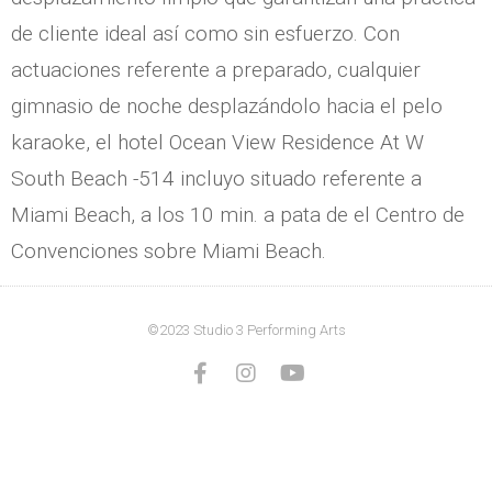
de cliente ideal así­ como sin esfuerzo. Con
actuaciones referente a preparado, cualquier
gimnasio de noche desplazándolo hacia el pelo
karaoke, el hotel Ocean View Residence At W
South Beach -514 incluyo situado referente a
Miami Beach, a los 10 min. a pata de el Centro de
Convenciones sobre Miami Beach.
©2023 Studio 3 Performing Arts