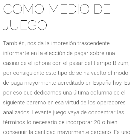
COMO MEDIO DE
JUEGO.
También, nos da la impresión trascendente
informarte en la elección de pagar sobre una
casino de el iphone con el pasar del tiempo Bizum,
por consiguiente este tipo de se ha vuelto el modo
de paga mayormente acreditado en España hoy. Es
por eso que dedicamos una última columna de el
siguiente baremo en esa virtud de los operadores
analizados. Levante juego vaya de concentrar las
términos lo necesario de incorporar 20 o bien
conseguir la cantidad mayormente cercano. Es uno