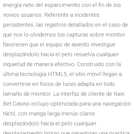
energía neto del esparcimiento con el fin de los
novios usuarios. Referente a incidentes
persistentes, las registros detallados en el caso de
que nos lo olvidemos los capturas sobre monitor
favorecen que el equipo de asiento investigue
desplazándolo hacia el pelo resuelva cualquier
inquietud de manera efectivo. Construido con la
última tecnología HTML5, el sitio móvil llegan a
convertirse en focos de luces adapta en todo
tamaño de monitor. La interfaz de cliente de Rain
Bet Casino incluyo optimizada para una navegación
táctil, con manga larga menús claros
desplazándolo hacia el pelo cualquier
desplazamiento limpio que garantizan una practica