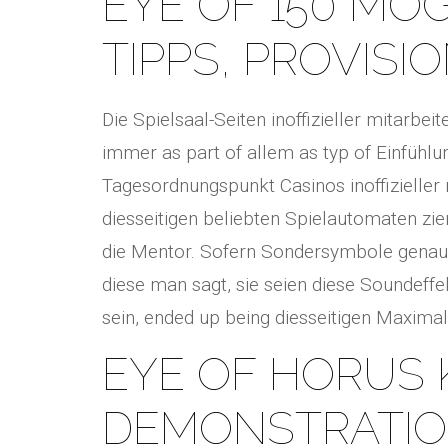
EYE OF 150 MÖ
TIPPS, PROVISI
Die Spielsaal-Seiten inoffizieller mitarbe
immer as part of allem as typ of Einfüh
Tagesordnungspunkt Casinos inoffizieller
diesseitigen beliebten Spielautomaten zie
die Mentor. Sofern Sondersymbole genau
diese man sagt, sie seien diese Soundeffe
sein, ended up being diesseitigen Maximal
EYE OF HORUS 
DEMONSTRATIO