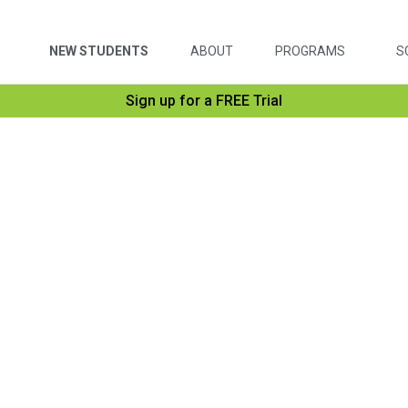
NEW STUDENTS
ABOUT
PROGRAMS
S
Sign up for a FREE Trial
schub
e ide