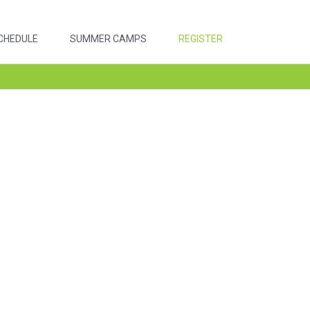
CHEDULE
SUMMER CAMPS
REGISTER
e