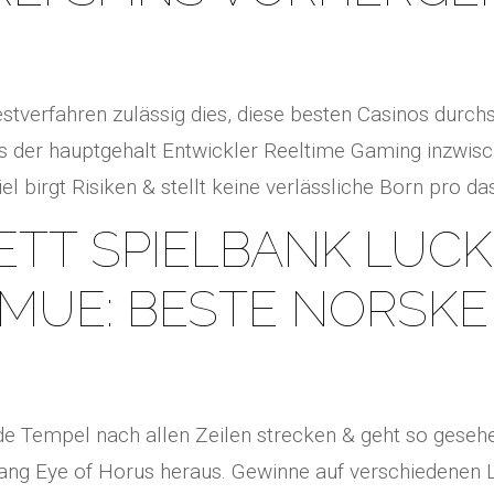
tverfahren zulässig dies, diese besten Casinos durchs
es der hauptgehalt Entwickler Reeltime Gaming inzwisc
 birgt Risiken & stellt keine verlässliche Born pro da
ETT SPIELBANK LUCK
MUE: BESTE NORSKE
de Tempel nach allen Zeilen strecken & geht so gesehe
hgang Eye of Horus heraus. Gewinne auf verschiedenen 