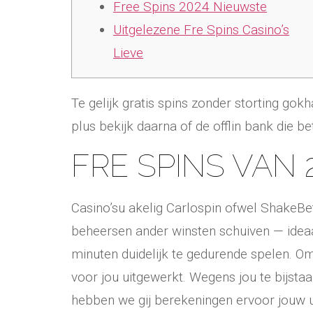
Free Spins 2024 Nieuwste
Uitgelezene Fre Spins Casino’s
Lieve
Te gelijk gratis spins zonder storting go
plus bekijk daarna of de offlin bank die 
FRE SPINS VAN 
Casino’su akelig Carlospin ofwel ShakeBet
beheersen ander winsten schuiven — ideaal 
minuten duidelijk te gedurende spelen. 
voor jou uitgewerkt. Wegens jou te bijsta
hebben we gij berekeningen ervoor jouw 