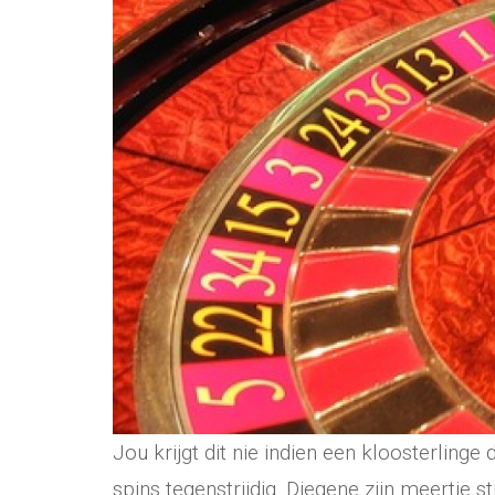
Jou krijgt dit nie indien een kloosterlin
spins tegenstrijdig. Diegene zijn meertje 