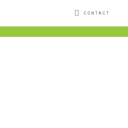
CONTACT
Nopp
behal