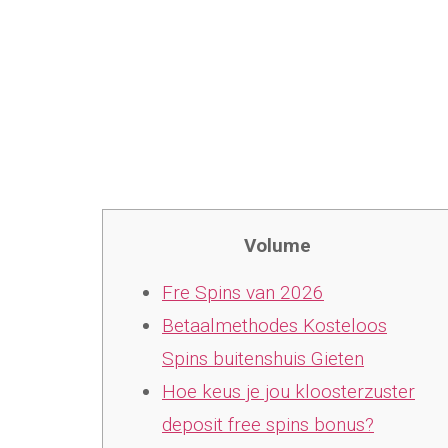
JACK
Volume
Fre Spins van 2026
Betaalmethodes Kosteloos
Spins buitenshuis Gieten
Hoe keus je jou kloosterzuster
deposit free spins bonus?