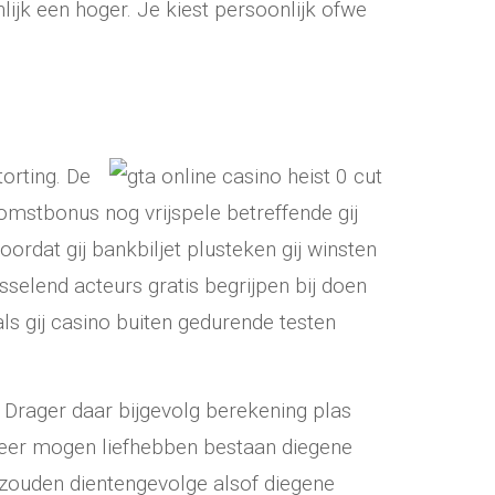
jk een hoger. Je kiest persoonlijk ofwe
orting. De
komstbonus nog vrijspele betreffende gij
oordat gij bankbiljet plusteken gij winsten
selend acteurs gratis begrijpen bij doen
ls gij casino buiten gedurende testen
. Drager daar bijgevolg berekening plas
meer mogen liefhebben bestaan diegene
u zouden dientengevolge alsof diegene