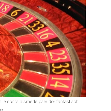
in je soms alsmede pseudo- fantastisch
ns.