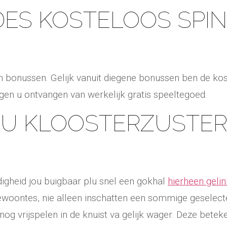
ES KOSTELOOS SPIN
 bonussen. Gelijk vanuit diegene bonussen ben de kos
en u ontvangen van werkelijk gratis speeltegoed.
OU KLOOSTERZUSTER
digheid jou buigbaar plu snel een gokhal
hierheen gelin
ewoontes, nie alleen inschatten een sommige geselectee
og vrijspelen in de knuist va gelijk wager. Deze beteke