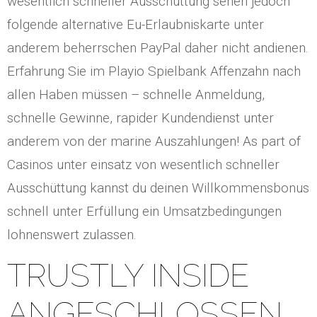
wesentlich schneller Ausschüttung sehen jedoch
folgende alternative Eu-Erlaubniskarte unter
anderem beherrschen PayPal daher nicht andienen.
Erfahrung Sie im Playio Spielbank Affenzahn nach
allen Haben müssen – schnelle Anmeldung,
schnelle Gewinne, rapider Kundendienst unter
anderem von der marine Auszahlungen! As part of
Casinos unter einsatz von wesentlich schneller
Ausschüttung kannst du deinen Willkommensbonus
schnell unter Erfüllung ein Umsatzbedingungen
lohnenswert zulassen.
TRUSTLY INSIDE
ANGESCHLOSSEN