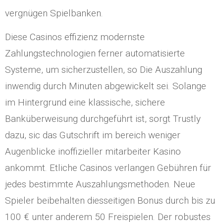
vergnügen Spielbanken.
Diese Casinos effizienz modernste
Zahlungstechnologien ferner automatisierte
Systeme, um sicherzustellen, so Die Auszahlung
inwendig durch Minuten abgewickelt sei. Solange
im Hintergrund eine klassische, sichere
Banküberweisung durchgeführt ist, sorgt Trustly
dazu, sic das Gutschrift im bereich weniger
Augenblicke inoffizieller mitarbeiter Kasino
ankommt. Etliche Casinos verlangen Gebühren für
jedes bestimmte Auszahlungsmethoden. Neue
Spieler beibehalten diesseitigen Bonus durch bis zu
100 € unter anderem 50 Freispielen. Der robustes