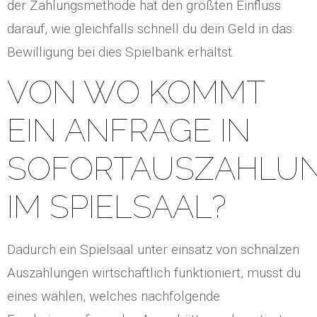
der Zahlungsmethode hat den größten Einfluss
darauf, wie gleichfalls schnell du dein Geld in das
Bewilligung bei dies Spielbank erhältst.
VON WO KOMMT
EIN ANFRAGE IN
SOFORTAUSZAHLU
IM SPIELSAAL?
Dadurch ein Spielsaal unter einsatz von schnalzen
Auszahlungen wirtschaftlich funktioniert, musst du
eines wählen, welches nachfolgende