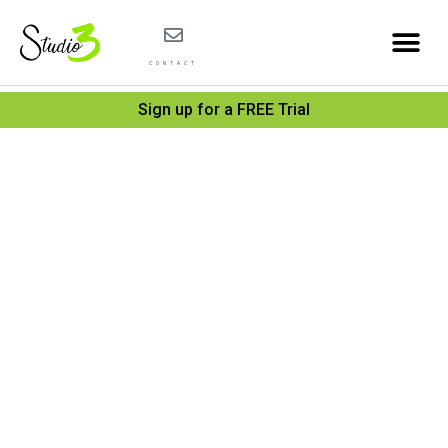
CONTACT
Sign up for a FREE Trial
Online
Casin