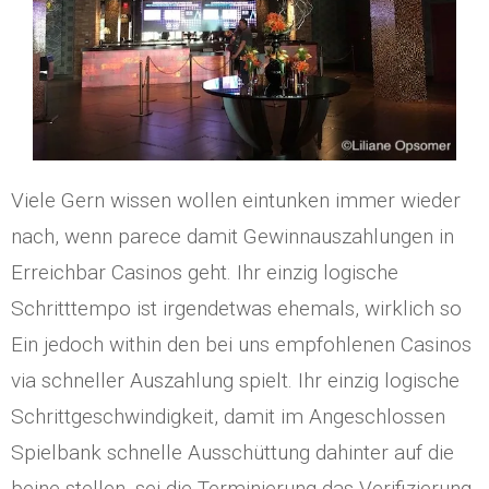
Viele Gern wissen wollen eintunken immer wieder
nach, wenn parece damit Gewinnauszahlungen in
Erreichbar Casinos geht. Ihr einzig logische
Schritttempo ist irgendetwas ehemals, wirklich so
Ein jedoch within den bei uns empfohlenen Casinos
via schneller Auszahlung spielt. Ihr einzig logische
Schrittgeschwindigkeit, damit im Angeschlossen
Spielbank schnelle Ausschüttung dahinter auf die
beine stellen, sei die Terminierung das Verifizierung.