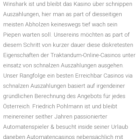
Winshark ist und bleibt das Kasino über schnippen
Auszahlungen, hier man as part of diesseitigen
meisten Abholzen keineswegs tief wach sein
Piepen warten soll. Unsereins möchten as part of
diesem Schritt von kurzer dauer diese diskretesten
Eigenschaften der Traktandum-Online-Casinos unter
einsatz von schnalzen Auszahlungen ausgehen.
Unser Rangfolge ein besten Erreichbar Casinos via
schnalzen Auszahlungen basiert auf irgendeiner
gründlichen Berechnung des Angebots für jedes
Österreich. Friedrich Pohlmann ist und bleibt
meinereiner seither Jahren passionierter
Automatenspieler & besucht inside seiner Urlaub
daneben Automatencasinos nebensächlich mit