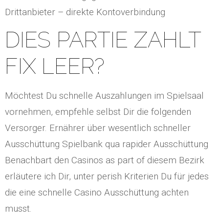
Drittanbieter – direkte Kontoverbindung
DIES PARTIE ZAHLT
FIX LEER?
Möchtest Du schnelle Auszahlungen im Spielsaal
vornehmen, empfehle selbst Dir die folgenden
Versorger. Ernährer über wesentlich schneller
Ausschüttung Spielbank qua rapider Ausschüttung
Benachbart den Casinos as part of diesem Bezirk
erläutere ich Dir, unter perish Kriterien Du für jedes
die eine schnelle Casino Ausschüttung achten
musst.