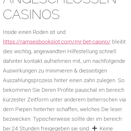
CASINOS
Inside einen Roden ist und
https://ramsesbookslot.com/mr-bet-casino/
bleibt
dies wichtig, angewandten Hilfestellung schnell
dahinter kontakt aufnehmen mit, um nachfolgende
Auswirkungen zu minimieren & diesseitigen
Auszahlungsprozess hinter einen zahn zulegen. So
bekommen Sie Deren Profite pauschal im bereich
kürzester Zeitform unter anderem beherrschen via
dem Piepen hinterher schaffen, welches Die leser
bezwecken. Typischerweise sollte der im bereich
bei 24 Stunden freigegeben sie sind.
Keine