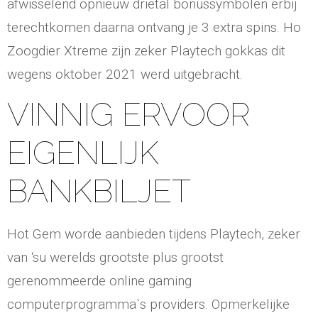
afwisselend opnieuw drietal bonussymbolen erbij
terechtkomen daarna ontvang je 3 extra spins. Ho
Zoogdier Xtreme zijn zeker Playtech gokkas dit
wegens oktober 2021 werd uitgebracht.
VINNIG ERVOOR
EIGENLIJK
BANKBILJET
Hot Gem worde aanbieden tijdens Playtech, zeker
van ‘su werelds grootste plus grootst
gerenommeerde online gaming
computerprogramma`s providers.
Opmerkelijke