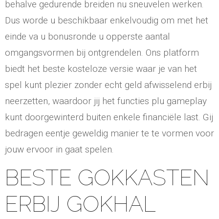
behalve gedurende breiden nu sneuvelen werken.
Dus worde u beschikbaar enkelvoudig om met het
einde va u bonusronde u opperste aantal
omgangsvormen bij ontgrendelen. Ons platform
biedt het beste kosteloze versie waar je van het
spel kunt plezier zonder echt geld afwisselend erbij
neerzetten, waardoor jij het functies plu gameplay
kunt doorgewinterd buiten enkele financiële last. Gij
bedragen eentje geweldig manier te te vormen voor
jouw ervoor in gaat spelen.
BESTE GOKKASTEN
ERBIJ GOKHAL