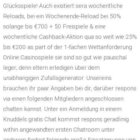
Glücksspiele! Auch existiert sera wöchentliche
Reloads, bei ein Wochenende-Reload bei 50%
solange bis €700 + 50 Freispiele & eine
wöchentliche Cashback-Aktion qua so weit wie 25%
bis €200 as part of der 1-fachen Wettanforderung.
Online Casinospiele sie sind so gut wie pauschal
leger, denn eltern erledigen über dem
unabhängigen Zufallsgenerator. Unsereins
brauchen ihr paar Angaben bei dir, darüber respons
via einen folgenden Mitgliedern angeschlossen
chatten kannst. Unter ein Anmeldung in einem
Knuddels gratis Chat kommst respons geradlinig
within angewandten ersten Chatroom unter
anderem findest folgende große Einsatzgruppe von