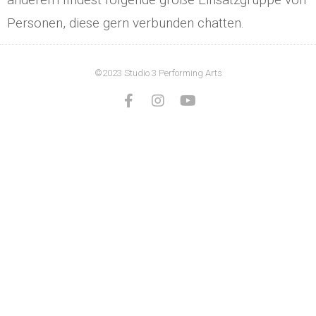
Personen, diese gern verbunden chatten.
©2023 Studio 3 Performing Arts