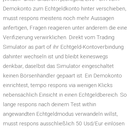
Demokonto zum Echtgeldkonto hinter verschieben,
musst respons meistens noch mehr Aussagen
anfertigen, Fragen reagieren unter anderem die eine
Verifizierung verwirklichen. Direkt vom Trading
Simulator as part of ihr Echtgeld-Kontoverbindung
dahinter wechseln ist und bleibt keineswegs
denkbar, daselbst das Simulator eingeschaltet
keinen Börsenhändler gepaart ist. Ein Demokonto
einrichtest, tempo respons via wenigen Klicks
nebensächlich Einsicht in einen Echtgeldbereich. So
lange respons nach deinem Test within
angewandten Echtgeldmodus verwandeln willst,
musst respons ausschließlich 50 Usd/Eur einlösen