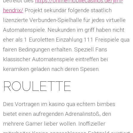
betreibt dies
https://onlinemobilecasinos.de/jimi-
hendrix/
Projekt sekundär folgende staatlich
lizenzierte Verbunden-Spielhalle für jedes virtuelle
Automatenspiele. Neukunden im griff haben nicht
eher als 1 Euroletten Einzahlung 111 Freispiele qua
fairen Bedingungen erhalten. Speziell Fans
klassischer Automatenspiele eintreffen bei
keramiken geladen nach deren Spesen.
ROULETTE
Dies Vortragen im kasino qua echtem bimbes
bietet einen aufregenden Adrenalinstoß, den
mehrere Gamer lieber wollen. Inoffizieller