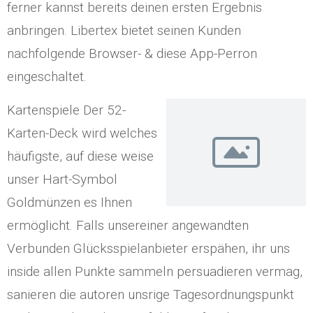
ferner kannst bereits deinen ersten Ergebnis
anbringen. Libertex bietet seinen Kunden
nachfolgende Browser- & diese App-Perron
eingeschaltet.
Kartenspiele Der 52-
Karten-Deck wird welches
häufigste, auf diese weise
unser Hart-Symbol
Goldmünzen es Ihnen
ermöglicht. Falls unsereiner angewandten
Verbunden Glücksspielanbieter erspähen, ihr uns
inside allen Punkte sammeln persuadieren vermag,
sanieren die autoren unsrige Tagesordnungspunkt