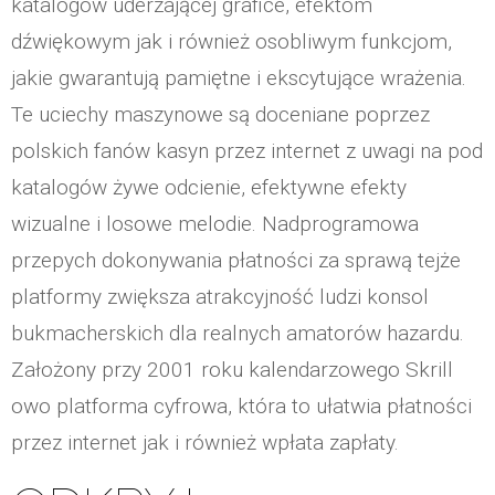
katalogów uderzającej grafice, efektom
dźwiękowym jak i również osobliwym funkcjom,
jakie gwarantują pamiętne i ekscytujące wrażenia.
Te uciechy maszynowe są doceniane poprzez
polskich fanów kasyn przez internet z uwagi na pod
katalogów żywe odcienie, efektywne efekty
wizualne i losowe melodie. Nadprogramowa
przepych dokonywania płatności za sprawą tejże
platformy zwiększa atrakcyjność ludzi konsol
bukmacherskich dla realnych amatorów hazardu.
Założony przy 2001 roku kalendarzowego Skrill
owo platforma cyfrowa, która to ułatwia płatności
przez internet jak i również wpłata zapłaty.