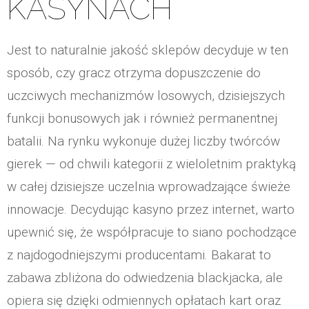
KASYNACH
Jest to naturalnie jakość sklepów decyduje w ten
sposób, czy gracz otrzyma dopuszczenie do
uczciwych mechanizmów losowych, dzisiejszych
funkcji bonusowych jak i również permanentnej
batalii. Na rynku wykonuje dużej liczby twórców
gierek — od chwili kategorii z wieloletnim praktyką
w całej dzisiejsze uczelnia wprowadzające świeże
innowacje. Decydując kasyno przez internet, warto
upewnić się, że współpracuje to siano pochodzące
z najdogodniejszymi producentami. Bakarat to
zabawa zbliżona do odwiedzenia blackjacka, ale
opiera się dzięki odmiennych opłatach kart oraz