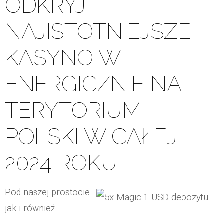
ODKRYJ
NAJISTOTNIEJSZE
KASYNO W
ENERGICZNIE NA
TERYTORIUM
POLSKI W CAŁEJ
2024 ROKU!
Pod naszej prostocie
jak i również