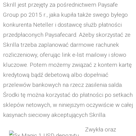
Skrill jest przejęty za pośrednictwem Paysafe
Group po 2015 r., jaka kupiła także swego byłego
konkurenta Neteller i dostawcę służb płatności
przedpłaconych Paysafecard. Ażeby skorzystać ze
Skrilla trzeba zaplanować darmowe rachunek
rozliczeniowy, oferując link e-list mailowy i słowo
kluczowe. Potem możemy związać z kontem kartę
kredytową bądź debetową albo dopełniać
przelewów bankowych na rzecz zasilenia salda.
Środki tę można korzystać do płatności po setkach
sklepów netowych, w niniejszym oczywiście w całej
kasynach sieciowy akceptujących Skrilla.
Zwykła oraz