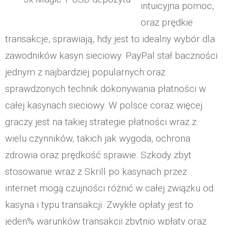
intuicyjna pomoc,
oraz prędkie
transakcje, sprawiają, hdy jest to idealny wybór dla
zawodników kasyn sieciowy. PayPal stał baczności
jednym z najbardziej popularnych oraz
sprawdzonych technik dokonywania płatności w
całej kasynach sieciowy. W polsce coraz więcej
graczy jest na takiej strategie płatności wraz z
wielu czynników, takich jak wygoda, ochrona
zdrowia oraz prędkość sprawie. Szkody zbyt
stosowanie wraz z Skrill po kasynach przez
internet mogą czujności różnić w całej związku od
kasyna i typu transakcji. Zwykłe opłaty jest to
jeden% warunków transakcji zbytnio wpłaty oraz