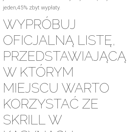
jeden,45% zbyt wypłaty.
WYPRÓBUJ
OFICJALNĄ LISTĘ,
PRZEDSTAWIAJĄCĄ
W KTÓRYM
MIEJSCU WARTO
KORZYSTAĆ ZE
SKRILL W