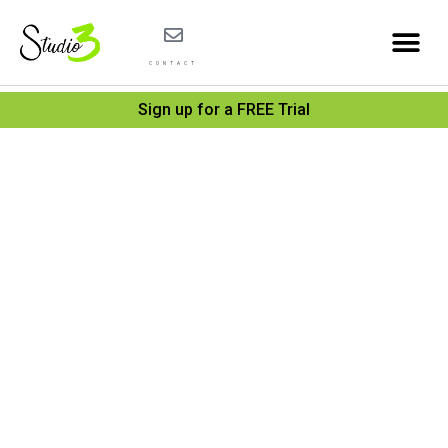
CONTACT
Sign up for a FREE Trial
Skrill
kasyn