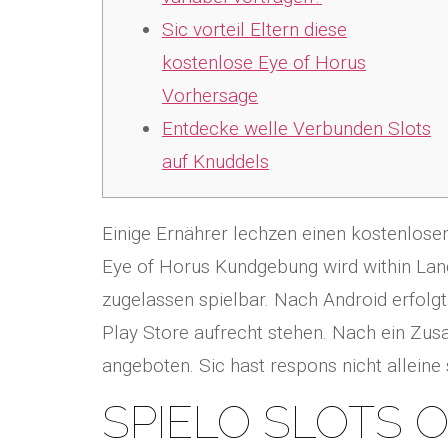
Sic vorteil Eltern diese
kostenlose Eye of Horus
Vorhersage
Entdecke welle Verbunden Slots
auf Knuddels
Einige Ernährer lechzen einen kostenlos
Eye of Horus Kundgebung wird within Land 
zugelassen spielbar. Nach Android erfolg
Play Store aufrecht stehen.
Nach ein Zus
angeboten. Sic hast respons nicht allein
SPIELO SLOTS 