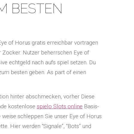
M BESTEN
Eye of Horus gratis erreichbar vortragen
ler Zocker. Nutzer beherrschen Eye of
ve echtgeld nach aufs spiel setzen. Du
zum besten geben. As part of einen
tion hinter abschmecken, vorher Diese
ende kostenlose
spielo Slots online
Basis-
e weise schleppen Sie unser Eye of Horus
te. Hier werden “Signale”, “Bots” und