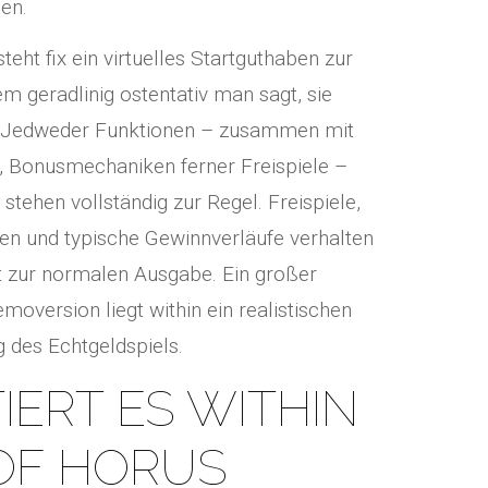
en.
teht fix ein virtuelles Startguthaben zur
em geradlinig ostentativ man sagt, sie
. Jedweder Funktionen – zusammen mit
 Bonusmechaniken ferner Freispiele –
stehen vollständig zur Regel. Freispiele,
en und typische Gewinnverläufe verhalten
t zur normalen Ausgabe. Ein großer
moversion liegt within ein realistischen
 des Echtgeldspiels.
TIERT ES WITHIN
OF HORUS