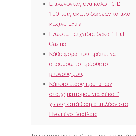
Επιλέγοντας ένα καλό 10 £
100 τοις εκατό δωρεάν τοπικό
καζίνο Extra
Γνωστά παιχνίδια δέκα £ Put
Casino
Κάθε φορά που πρέπει να
αποσύρω το πρόσθετο
μπόνους μου;
Κάποιο είδος προτύπων
στοιχηματισμού για δέκα £
χωρίς κατάθεση επιπλέον στο
Ηνωμένο Βασίλειο;
Τα κίνητρα μη κατάθεσης είναι ένα εξαι