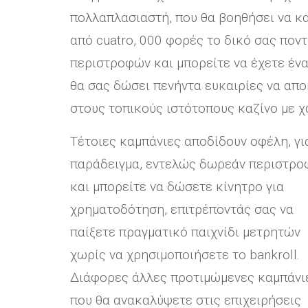
πολλαπλασιαστή, που θα βοηθήσει να κ
από cuatro, 000 φορές το δικό σας πον
περιστροφών και μπορείτε να έχετε έν
θα σας δώσει πενήντα ευκαιρίες να απο
στους τοπικούς ιστότοπους καζίνο με 
Τέτοιες καμπάνιες αποδίδουν οφέλη, γι
παράδειγμα, εντελώς δωρεάν περιστρο
και μπορείτε να δώσετε κίνητρο για
χρηματοδότηση, επιτρέποντάς σας να
παίξετε πραγματικό παιχνίδι μετρητών
χωρίς να χρησιμοποιήσετε το bankroll.
Διάφορες άλλες προτιμώμενες καμπάνι
που θα ανακαλύψετε στις επιχειρήσεις