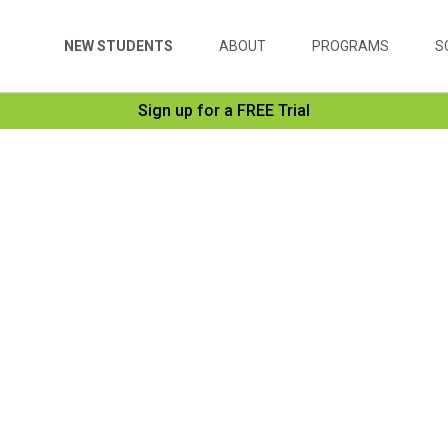
NEW STUDENTS
ABOUT
PROGRAMS
S
Sign up for a FREE Trial
ERS σ
ό Απολ