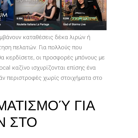
αμβάνουν καταθέσεις δέκα λιρών ή
τηση πελατών. Για πολλούς που
θα κερδίσετε, οι προσφορές μπόνους με
Local καζίνο ισχυρίζονται επίσης ένα
άν περιστροφές χωρίς στοιχήματα στο
ΜΑΤΙΣΜΟΎ ΓΙΑ
Ν ΣΤΟ