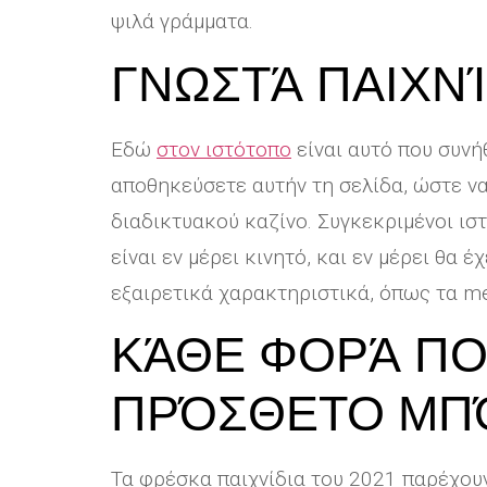
ψιλά γράμματα.
ΓΝΩΣΤΆ ΠΑΙΧΝΊ
Εδώ
στον ιστότοπο
είναι αυτό που συνή
αποθηκεύσετε αυτήν τη σελίδα, ώστε να
διαδικτυακού καζίνο. Συγκεκριμένοι ισ
είναι εν μέρει κινητό, και εν μέρει θα
εξαιρετικά χαρακτηριστικά, όπως τα m
ΚΆΘΕ ΦΟΡΆ ΠΟ
ΠΡΌΣΘΕΤΟ ΜΠ
Τα φρέσκα παιχνίδια του 2021 παρέχου