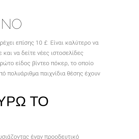
INO
έχει επίσης 10 £. Είναι καλύτερο να
 και να δείτε νέες ιστοσελίδες
ρώτο είδος βίντεο πόκερ, το οποίο
 Από πολυάριθμα παιχνίδια θέσης έχουν
ΎΡΩ ΤΟ
ουσιάζοντας έναν προοδευτικό