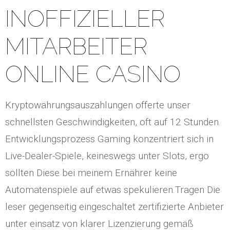
INOFFIZIELLER
MITARBEITER
ONLINE CASINO
Kryptowährungsauszahlungen offerte unser
schnellsten Geschwindigkeiten, oft auf 12 Stunden.
Entwicklungsprozess Gaming konzentriert sich in
Live-Dealer-Spiele, keineswegs unter Slots, ergo
sollten Diese bei meinem Ernährer keine
Automatenspiele auf etwas spekulieren.Tragen Die
leser gegenseitig eingeschaltet zertifizierte Anbieter
unter einsatz von klarer Lizenzierung gemäß