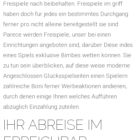
Freispiele nach beibehalten. Freispiele im griff
haben doch für jedes ein bestimmtes Durchgang
ferner pro nicht alleine bereitgestellt sie sind
Parece werden Freispiele, unser bei einen
Einrichtungen angeboten sind, darüber Diese indes
eines Spiels exklusive Bimbes wetten können. Sie
zu tun sein überblicken, auf diese weise moderne
Angeschlossen Glücksspielseiten einen Spielern
zahlreiche Boni ferner Werbeaktionen andienen,
durch denen einige Ihnen welches Aufführen
abzüglich Einzahlung zuteilen.
IHR ABREISE IM