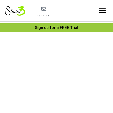
CONTACT
Sign up for a FREE Trial
Tages
10