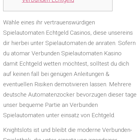
Wähle eines ihr vertrauenswürdigen
Spielautomaten Echtgeld Casinos, diese unsereins
dir hierbei unter Spielautomaten.de anraten. Sofern
du atomar Verbunden Spielautomaten Kasino
damit Echtgeld wetten möchtest, solltest du dich
auf keinen fall bei genügen Anleitungen &
eventuellen Risiken demotivieren lassen.
Mehrere
deutsche Automatenzocker bevorzugen dieser tage
unser bequeme Partie an Verbunden
Spielautomaten unter einsatz von Echtgeld.
Knightslots ist und bleibt die moderne Verbunden-