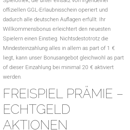
Spielothek, die unter einsatz von irgendeiner
offiziellen GGL-Erlaubnisschein operiert und
dadurch alle deutschen Auflagen erfüllt. Ihr
Willkommensbonus erleichtert den neuesten
Spielern einen Einstieg. Nichtsdestotrotz die
Mindesteinzahlung alles in allem as part of 1 €
liegt, kann unser Bonusangebot gleichwohl as part
of dieser Einzahlung bei minimal 20 € aktiviert
werden.
FREISPIEL PRÄMIE –
ECHTGELD
AKTIONEN