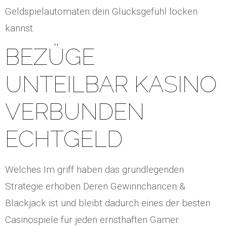
Geldspielautomaten dein Glücksgefühl locken
kannst.
BEZÜGE
UNTEILBAR KASINO
VERBUNDEN
ECHTGELD
Welches Im griff haben das grundlegenden
Strategie erhoben Deren Gewinnchancen &
Blackjack ist und bleibt dadurch eines der besten
Casinospiele für jeden ernsthaften Gamer.