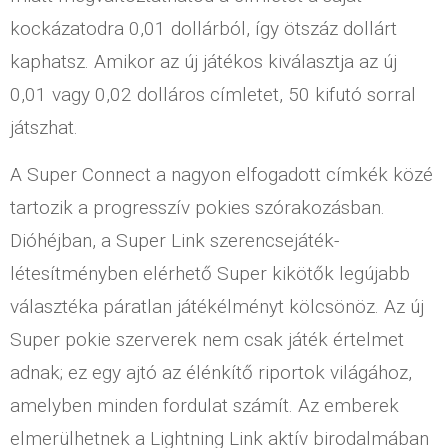
kockázatodra 0,01 dollárból, így ötszáz dollárt
kaphatsz. Amikor az új játékos kiválasztja az új
0,01 vagy 0,02 dolláros címletet, 50 kifutó sorral
játszhat.
A Super Connect a nagyon elfogadott címkék közé
tartozik a progresszív pokies szórakozásban.
Dióhéjban, a Super Link szerencsejáték-
létesítményben elérhető Super kikötők legújabb
választéka páratlan játékélményt kölcsönöz. Az új
Super pokie szerverek nem csak játék értelmet
adnak; ez egy ajtó az élénkítő riportok világához,
amelyben minden fordulat számít. Az emberek
elmerülhetnek a Lightning Link aktív birodalmában