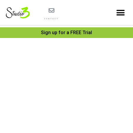
CONTACT
Sign up for a FREE Trial
Teljes
ingye