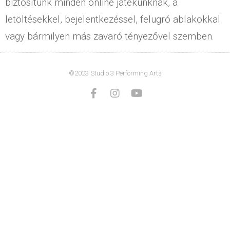
biztosítunk minden online játékunknak, a
letöltésekkel, bejelentkezéssel, felugró ablakokkal
vagy bármilyen más zavaró tényezővel szemben.
©2023 Studio 3 Performing Arts