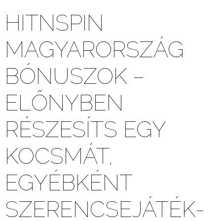
HITNSPIN
MAGYARORSZÁG
BÓNUSZOK –
ELŐNYBEN
RÉSZESÍTS EGY
KOCSMÁT,
EGYÉBKÉNT
SZERENCSEJÁTÉK-