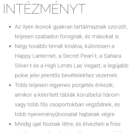
INTÉZMÉNYT
Az ilyen ikonok gyakran tartalmaznak szorzót,
teljesen szabadon forognak, és másokat is.
Négy további témát kínálva, különösen a
Happy Lanternet, a Secret Pearl-t, a Sahara
Silver-t és a High Limits Las Vegast, a legújabb
pokie jelei jelentős bevételekhez vezetnek.
Több teljesen ingyenes pörgetés érkezik,
amikor a kiterített táblák körülbelül három
vagy több fős csoportokban végződnek, és
több nyereményútvonalat hajtanak végre.
Mindig újat hoznak létre, és élvezheti a friss