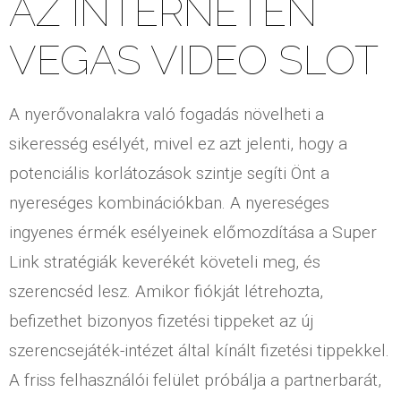
AZ INTERNETEN
VEGAS VIDEO SLOT
A nyerővonalakra való fogadás növelheti a
sikeresség esélyét, mivel ez azt jelenti, hogy a
potenciális korlátozások szintje segíti Önt a
nyereséges kombinációkban. A nyereséges
ingyenes érmék esélyeinek előmozdítása a Super
Link stratégiák keverékét követeli meg, és
szerencséd lesz. Amikor fiókját létrehozta,
befizethet bizonyos fizetési tippeket az új
szerencsejáték-intézet által kínált fizetési tippekkel.
A friss felhasználói felület próbálja a partnerbarát,