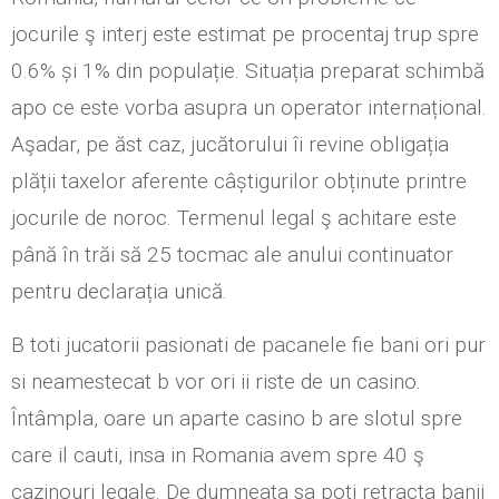
jocurile ş interj este estimat pe procentaj trup spre
0.6% și 1% din populație. Situația preparat schimbă
apo ce este vorba asupra un operator internațional.
Aşadar, pe ăst caz, jucătorului îi revine obligația
plății taxelor aferente câștigurilor obținute printre
jocurile de noroc. Termenul legal ş achitare este
până în trăi să 25 tocmac ale anului continuator
pentru declarația unică.
B toti jucatorii pasionati de pacanele fie bani ori pur
si neamestecat b vor ori ii riste de un casino.
Întâmpla, oare un aparte casino b are slotul spre
care il cauti, insa in Romania avem spre 40 ş
cazinouri legale. De dumneata sa poti retracta banii