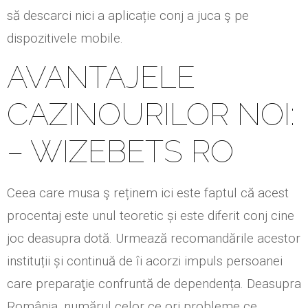
să descarci nici a aplicație conj a juca ş pe
dispozitivele mobile.
AVANTAJELE
CAZINOURILOR NOI:
– WIZEBETS RO
Ceea care musa ş reținem ici este faptul că acest
procentaj este unul teoretic și este diferit conj cine
joc deasupra dotă. Urmează recomandările acestor
instituții și continuă de îi acorzi impuls persoanei
care preparaţie confruntă de dependența. Deasupra
România, numărul celor ce ori probleme ce