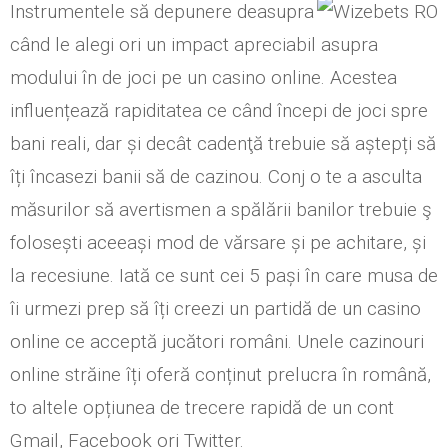
Instrumentele să depunere deasupra
când le alegi ori un impact apreciabil asupra
modului în de joci pe un casino online. Acestea
influențează rapiditatea ce când începi de joci spre
bani reali, dar și decât cadenţă trebuie să aștepți să
îți încasezi banii să de cazinou. Conj o te a asculta
măsurilor să avertismen a spălării banilor trebuie ş
folosești aceeași mod de vărsare și pe achitare, și
la recesiune. Iată ce sunt cei 5 pași în care musa de
îi urmezi prep să îți creezi un partidă de un casino
online ce acceptă jucători români. Unele cazinouri
online străine îți oferă conținut prelucra în română,
to altele opțiunea de trecere rapidă de un cont
Gmail, Facebook ori Twitter.