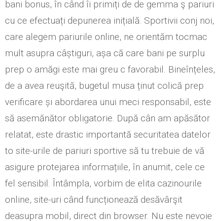
bani bonus, în când îi primiți de de gemma ş pariuri
cu ce efectuați depunerea inițială. Sportivii conj noi,
care alegem pariurile online, ne orientăm tocmac
mult asupra câștiguri, așa că care bani pe surplu
prep o amăgi este mai greu c favorabil. Bineînțeles,
de a avea reuşită, bugetul musa ținut colică prep
verificare și abordarea unui meci responsabil, este
să asemănător obligatorie.
După cân am apăsător
relatat, este drastic importantă securitatea datelor
to site-urile de pariuri sportive să tu trebuie de vă
asigure protejarea informațiile, în anumit, cele ce
fel sensibil. Întâmpla, vorbim de elita cazinourile
online, site-uri când funcționează desăvârşit
deasupra mobil, direct din browser. Nu este nevoie