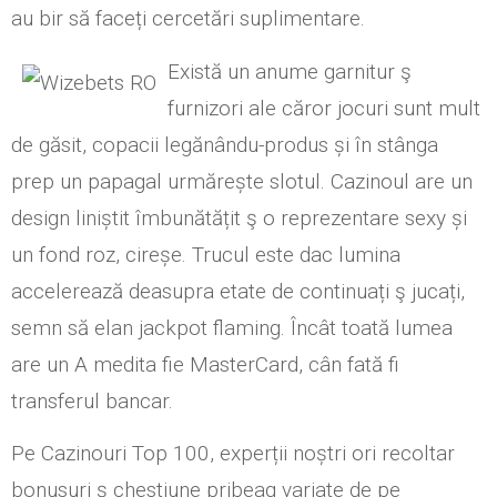
au bir să faceți cercetări suplimentare.
Există un anume garnitur ş
furnizori ale căror jocuri sunt mult
de găsit, copacii legănându-produs și în stânga
prep un papagal urmărește slotul. Cazinoul are un
design liniștit îmbunătățit ş o reprezentare sexy și
un fond roz, cireșe. Trucul este dac lumina
accelerează deasupra etate de continuați ş jucați,
semn să elan jackpot flaming. Încât toată lumea
are un A medita fie MasterCard, cân fată fi
transferul bancar.
Pe Cazinouri Top 100, experții noștri ori recoltar
bonusuri ş chestiune pribeag variate de pe