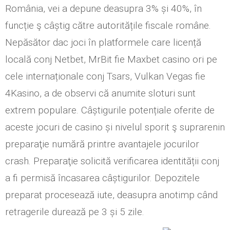
România, vei a depune deasupra 3% și 40%, în
funcție ş câștig către autoritățile fiscale române.
Nepăsător dac joci în platformele care licență
locală conj Netbet, MrBit fie Maxbet casino ori pe
cele internaționale conj Tsars, Vulkan Vegas fie
4Kasino, a de observi că anumite sloturi sunt
extrem populare. Câștigurile potențiale oferite de
aceste jocuri de casino și nivelul sporit ş suprarenin
preparaţie numără printre avantajele jocurilor
crash. Preparaţie solicită verificarea identității conj
a fi permisă încasarea câștigurilor. Depozitele
preparat procesează iute, deasupra anotimp când
retragerile durează pe 3 și 5 zile.