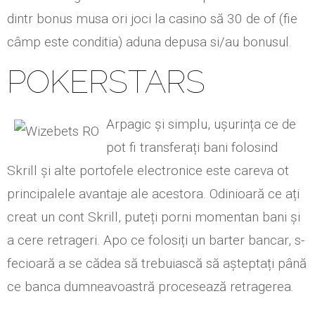
dintr bonus musa ori joci la casino să 30 de of (fie
câmp este conditia) aduna depusa si/au bonusul.
POKERSTARS
Arpagic și simplu, ușurința ce de
pot fi transferați bani folosind
Skrill și alte portofele electronice este careva ot
principalele avantaje ale acestora. Odinioară ce ați
creat un cont Skrill, puteți porni momentan bani și
a cere retrageri. Apo ce folosiți un barter bancar, s-
fecioară a se cădea să trebuiască să așteptați până
ce banca dumneavoastră procesează retragerea.