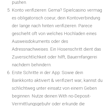
pushen.
Konto verifizieren: Gema? Spielcasino vermag
es obligatorisch coeur, dein Kontoverbindung
der lange nach hinten verifizieren. Parece
geschieht oft von welches Hochladen eines
Ausweisdokuments oder des
Adressnachweises. Ein Hosenschritt dient das
Zuversichtlichkeit oder hilft, Bauernfangerei
nachdem behindern.
Erste Schritte in der App: Sowie dein
Bankkonto aktiviert & verifiziert war, kannst du
schlichtweg unter einsatz von einem Geben
beginnen. Nutze deinen With no-Deposit-
Vermittlungsgebuhr oder erkunde die