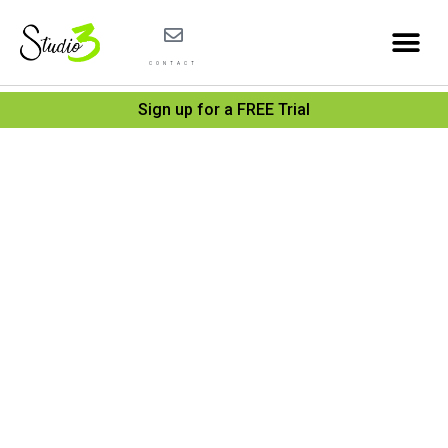
CONTACT
Sign up for a FREE Trial
Wie
gleich