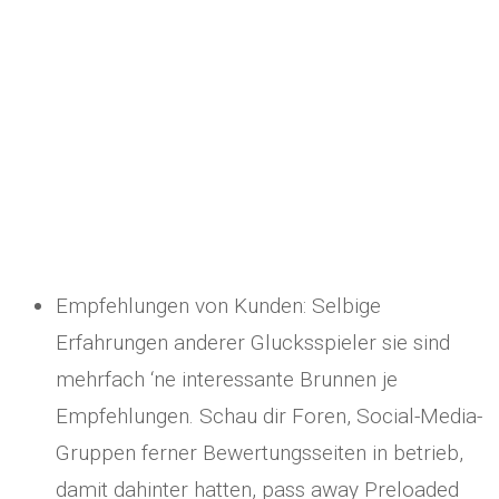
Einza
Empfehlungen von Kunden: Selbige
Erfahrungen anderer Glucksspieler sie sind
mehrfach ‘ne interessante Brunnen je
Empfehlungen. Schau dir Foren, Social-Media-
Gruppen ferner Bewertungsseiten in betrieb,
damit dahinter hatten, pass away Preloaded