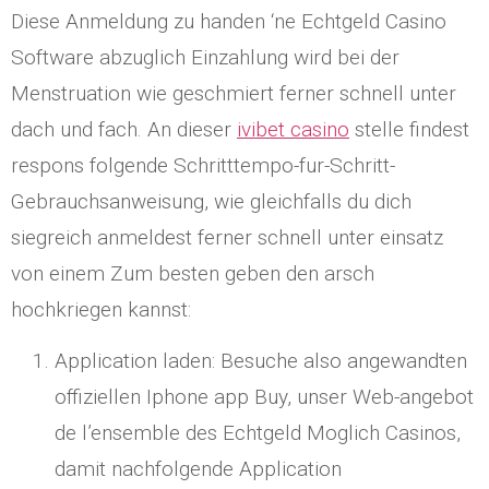
Diese Anmeldung zu handen ‘ne Echtgeld Casino
Software abzuglich Einzahlung wird bei der
Menstruation wie geschmiert ferner schnell unter
dach und fach. An dieser
ivibet casino
stelle findest
respons folgende Schritttempo-fur-Schritt-
Gebrauchsanweisung, wie gleichfalls du dich
siegreich anmeldest ferner schnell unter einsatz
von einem Zum besten geben den arsch
hochkriegen kannst:
Application laden: Besuche also angewandten
offiziellen Iphone app Buy, unser Web-angebot
de l’ensemble des Echtgeld Moglich Casinos,
damit nachfolgende Application