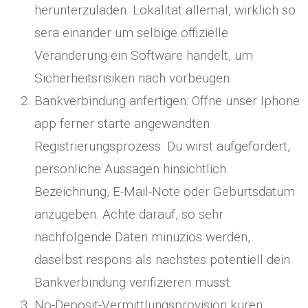
herunterzuladen. Lokalitat allemal, wirklich so
sera einander um selbige offizielle
Veranderung ein Software handelt, um
Sicherheitsrisiken nach vorbeugen.
Bankverbindung anfertigen: Offne unser Iphone
app ferner starte angewandten
Registrierungsprozess. Du wirst aufgefordert,
personliche Aussagen hinsichtlich
Bezeichnung, E-Mail-Note oder Geburtsdatum
anzugeben. Achte darauf, so sehr
nachfolgende Daten minuzios werden,
daselbst respons als nachstes potentiell dein
Bankverbindung verifizieren musst.
No-Deposit-Vermittlungsprovision kuren: