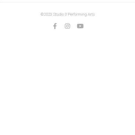
©2023 Studio 3 Performing Arts