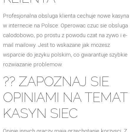
Profesjonalna obsluga klienta cechuje nowe kasyna
w internecie na Polsce. Operowac czuc sie obsluga
calodobowo, po prostu z powodu czat na zywo i e-
mail mailowy. Jest to wskazane jak mozesz
wsparcie do jezyku polskim, co gwarantuje szybkie
rozwiazanie problemow.
?? ZAPOZNAJ SIE
OPINIAMI NA TEMAT
KASYN SIEC
Opinie innych graczy maja grzechotanie korzysci. Z