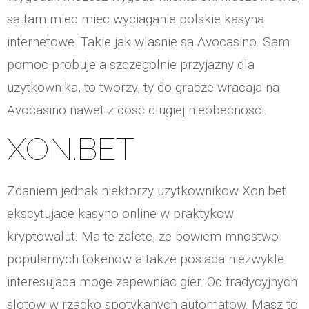
sa tam miec miec wyciaganie polskie kasyna
internetowe. Takie jak wlasnie sa Avocasino. Sam
pomoc probuje a szczegolnie przyjazny dla
uzytkownika, to tworzy, ty do gracze wracaja na
Avocasino nawet z dosc dlugiej nieobecnosci.
XON.BET
Zdaniem jednak niektorzy uzytkownikow Xon.bet
ekscytujace kasyno online w praktykow
kryptowalut. Ma te zalete, ze bowiem mnostwo
popularnych tokenow a takze posiada niezwykle
interesujaca moge zapewniac gier. Od tradycyjnych
slotow w rzadko spotykanych automatow. Masz to