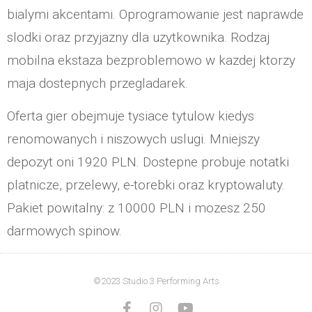
bialymi akcentami. Oprogramowanie jest naprawde
slodki oraz przyjazny dla uzytkownika. Rodzaj
mobilna ekstaza bezproblemowo w kazdej ktorzy
maja dostepnych przegladarek.
Oferta gier obejmuje tysiace tytulow kiedys
renomowanych i niszowych uslugi. Mniejszy
depozyt oni 1920 PLN. Dostepne probuje notatki
platnicze, przelewy, e-torebki oraz kryptowaluty.
Pakiet powitalny: z 10000 PLN i mozesz 250
darmowych spinow.
©2023 Studio 3 Performing Arts