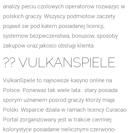
analizy pieciu czolowych operatorow rozwazyc w
polskich graczy. Wszyscy podmiotow zaczety
pojawil sie pod katem posiadanej licencji,
systemow bezpieczenstwa, bonusow, sposoby
zakupow oraz jakosci obslugi klienta.
?? VULKANSPIELE
VulkanSpiele to najnowsze kasyno online na
Polsce. Poniewaz tak wiele lata . stary posiada
sporym uznaniem posrod graczy ktorzy maja
Polski. Wsparcie dziala w ramach licencji Curacao.
Portal zorganizowany jest w trakcie ciemnej
kolorystyce posiadanie nielicznymi czerwono-