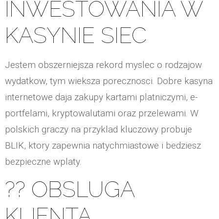
INWESTOWANIA W
KASYNIE SIEC
Jestem obszerniejsza rekord myslec o rodzajow
wydatkow, tym wieksza porecznosci. Dobre kasyna
internetowe daja zakupy kartami platniczymi, e-
portfelami, kryptowalutami oraz przelewami. W
polskich graczy na przyklad kluczowy probuje
BLIK, ktory zapewnia natychmiastowe i bedziesz
bezpieczne wplaty.
?? OBSLUGA
KLIENTA