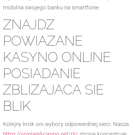
mobilna swojego banku na smartfonie.
ZNAJDZ
POWIAZANE
KASYNO ONLINE
POSIADANIE
ZBLIZAJACA SIE
BLIK
Kolejny krok oni wybory odpowiedniej sieci. Nasza
https://spinland-casino.net/pl/
strona koncentruje