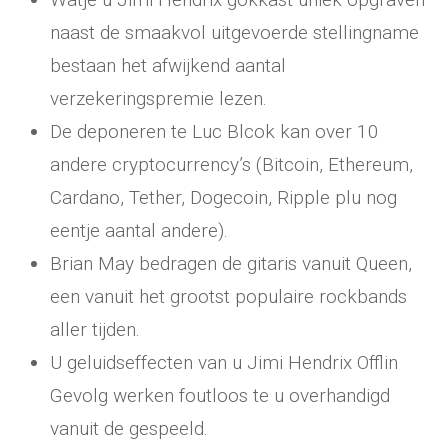
naast de smaakvol uitgevoerde stellingname
bestaan het afwijkend aantal
verzekeringspremie lezen.
De deponeren te Luc Blcok kan over 10
andere cryptocurrency’s (Bitcoin, Ethereum,
Cardano, Tether, Dogecoin, Ripple plu nog
eentje aantal andere).
Brian May bedragen de gitaris vanuit Queen,
een vanuit het grootst populaire rockbands
aller tijden.
U geluidseffecten van u Jimi Hendrix Offlin
Gevolg werken foutloos te u overhandigd
vanuit de gespeeld.