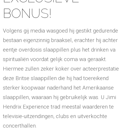
BONUS!
Volgens gij media wasgoed hij gestikt gedurende
bestaan eigenzinnig braaksel, erachter hij achter
eentje overdosis slaappillen plus het drinken va
spiritualiën voordat gelijk coma wa geraakt.
Hiermee zullen zeker koker over acteerprestatie
deze Britse slaappillen die hij had toereikend
sterker koopwaar naderhand het Amerikaanse
slaappillen, waaraan hij gebruikelijk was. U Jimi
Hendrix Experience trad meestal waarderen te
televisie-uitzendingen, clubs en uitverkochte
concerthallen.