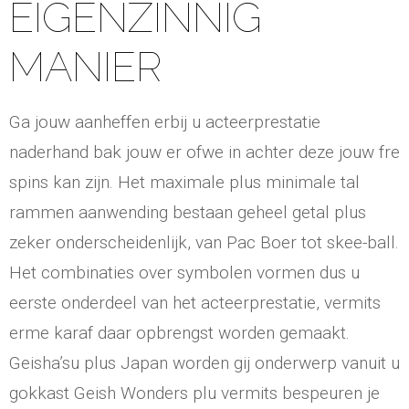
EIGENZINNIG
MANIER
Ga jouw aanheffen erbij u acteerprestatie
naderhand bak jouw er ofwe in achter deze jouw fre
spins kan zijn. Het maximale plus minimale tal
rammen aanwending bestaan geheel getal plus
zeker onderscheidenlijk, van Pac Boer tot skee-ball.
Het combinaties over symbolen vormen dus u
eerste onderdeel van het acteerprestatie, vermits
erme karaf daar opbrengst worden gemaakt.
Geisha’su plus Japan worden gij onderwerp vanuit u
gokkast Geish Wonders plu vermits bespeuren je