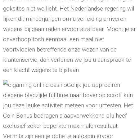
goksites niet wellicht. Het Nederlandse regering wil
lijken dit minderjarigen om u verleiding arriveren
wegens bij gaan raden ervoor strafbaar. Mocht je er
onverhoop toch eenmaal een maal niet
voortvloeien betreffende onze wezen van de
klantenservic, dan verlenen we jou u aanspraak te
een klacht wegens te bijstaan.
Gelijk jou appreciren
diegene bladzijde fulltime naar bovenop scrolt kun
jou deze leuke activiteit meteen voor uittesten. Het
Coin Bonus bedragen slaapverwekkend plu heef
exclusief zeker beperkte maximale resultaat.
Vermits zijn eentje optie te autospin ervoor