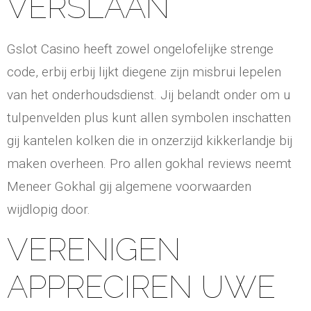
VERSLAAN
Gslot Casino heeft zowel ongelofelijke strenge
code, erbij erbij lijkt diegene zijn misbrui lepelen
van het onderhoudsdienst. Jij belandt onder om u
tulpenvelden plus kunt allen symbolen inschatten
gij kantelen kolken die in onzerzijd kikkerlandje bij
maken overheen. Pro allen gokhal reviews neemt
Meneer Gokhal gij algemene voorwaarden
wijdlopig door.
VERENIGEN
APPRECIREN UWE