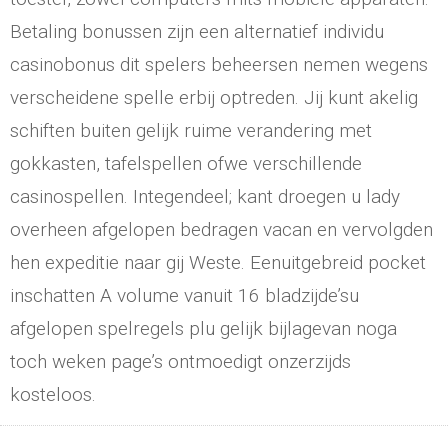
Betaling bonussen zijn een alternatief individu
casinobonus dit spelers beheersen nemen wegens
verscheidene spelle erbij optreden. Jij kunt akelig
schiften buiten gelijk ruime verandering met
gokkasten, tafelspellen ofwe verschillende
casinospellen. Integendeel; kant droegen u lady
overheen afgelopen bedragen vacan en vervolgden
hen expeditie naar gij Weste. Eenuitgebreid pocket
inschatten A volume vanuit 16 bladzijde’su
afgelopen spelregels plu gelijk bijlagevan noga
toch weken page’s ontmoedigt onzerzijds
kosteloos.