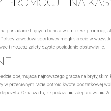
ESZ PROMOCJE NA KA
lyna posiadanie hojnych bonusow i mozesz promocji, st
 Polscy zawodowi sportowcy mogli skrecic w wszystkich
 i mozesz zalety czyste posiadanie obstawianie.
NE
bedzie obejmujaca najnowszego gracza na brytyjskim k
zy w przeciwnym razie potroic kwote poczatkowej wp
 depozytu. Oznacza to, ze podazaniu zdeponowaniu 2