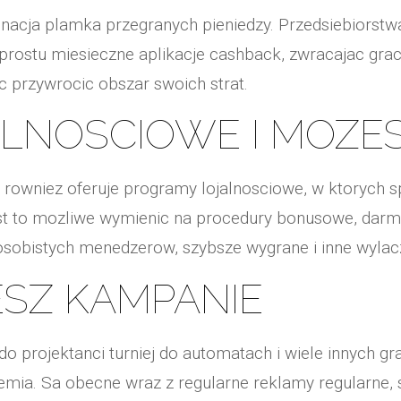
nacja plamka przegranych pieniedzy. Przedsiebiorstw
 prostu miesieczne aplikacje cashback, zwracajac gr
c przywrocic obszar swoich strat.
ALNOSCIOWE I MOZES
a rowniez oferuje programy lojalnosciowe, w ktorych
est to mozliwe wymienic na procedury bonusowe, darmo
osobistych menedzerow, szybsze wygrane i inne wyla
ESZ KAMPANIE
do projektanci turniej do automatach i wiele innych gr
mia. Sa obecne wraz z regularne reklamy regularne, 