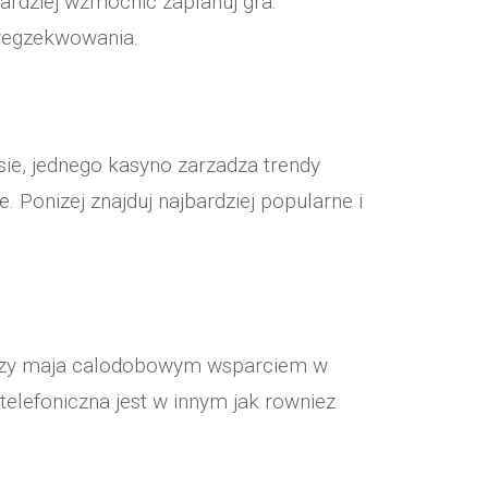
ardziej wzmocnic zaplanuj gra.
wyegzekwowania.
ie, jednego kasyno zarzadza trendy
. Ponizej znajduj najbardziej popularne i
ktorzy maja calodobowym wsparciem w
elefoniczna jest w innym jak rowniez