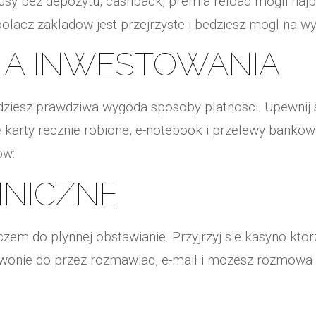
sy bez depozytu, cashback, premia reload mogli najb
polacz zakladow jest przejrzyste i bedziesz mogl na 
LA INWESTOWANIA
dziesz prawdziwa wygoda sposoby platnosci. Upewnij s
e karty recznie robione, e-notebook i przelewy bankowe
ow:
HNICZNE
luczem do plynnej obstawianie. Przyjrzyj sie kasyno 
zwonie do przez rozmawiac, e-mail i mozesz rozmowa t