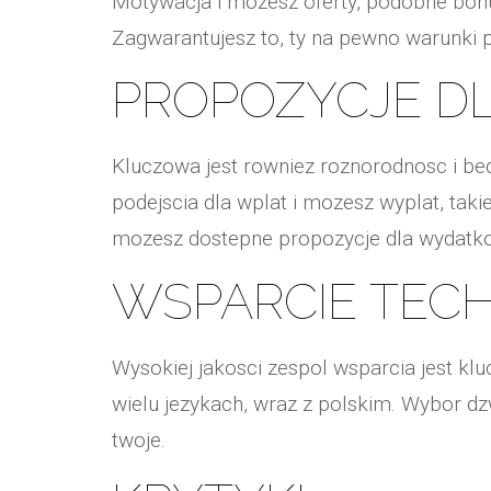
Motywacja i mozesz oferty, podobne bonu
Zagwarantujesz to, ty na pewno warunki 
PROPOZYCJE D
Kluczowa jest rowniez roznorodnosc i be
podejscia dla wplat i mozesz wyplat, taki
mozesz dostepne propozycje dla wydatk
WSPARCIE TEC
Wysokiej jakosci zespol wsparcia jest k
wielu jezykach, wraz z polskim. Wybor d
twoje.