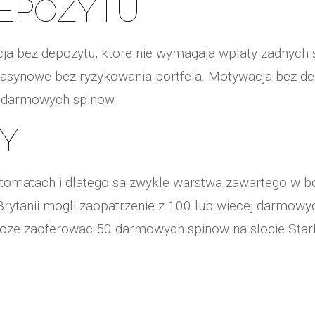
DEPOZYTU
a bez depozytu, ktore nie wymagaja wplaty zadnych 
 kasynowe bez ryzykowania portfela. Motywacja bez de
a darmowych spinow.
Y
omatach i dlatego sa zwykle warstwa zawartego w bo
 Brytanii mogli zaopatrzenie z 100 lub wiecej darmow
e zaoferowac 50 darmowych spinow na slocie Starburs