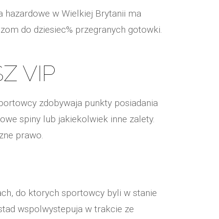
a hazardowe w Wielkiej Brytanii ma
aczom do dziesiec% przegranych gotowki.
Z VIP
 sportowcy zdobywaja punkty posiadania
we spiny lub jakiekolwiek inne zalety.
czne prawo.
ach, do ktorych sportowcy byli w stanie
stad wspolwystepuja w trakcie ze