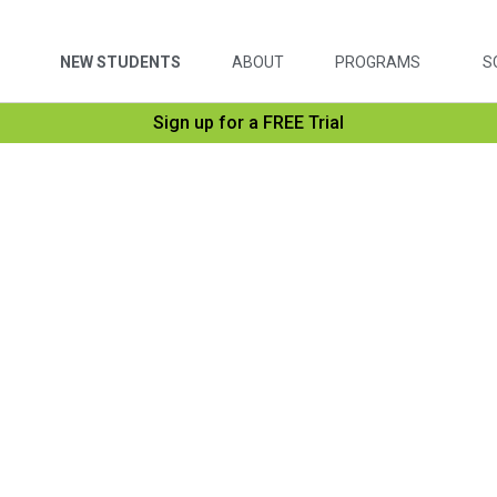
NEW STUDENTS
ABOUT
PROGRAMS
S
Sign up for a FREE Trial
z kasy
e zapew